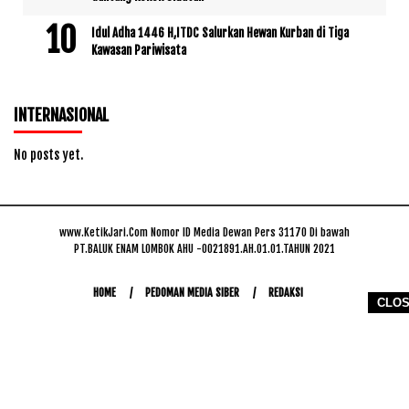
Idul Adha 1446 H,ITDC Salurkan Hewan Kurban di Tiga
Kawasan Pariwisata
INTERNASIONAL
No posts yet.
www.KetikJari.Com Nomor ID Media Dewan Pers 31170 Di bawah
PT.BALUK ENAM LOMBOK AHU -0021891.AH.01.01.TAHUN 2021
HOME
PEDOMAN MEDIA SIBER
REDAKSI
CLO
COPYRIGHT © 2026 WWW.KETIKJARI.COM - ALL RIGHTS RESERVED