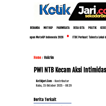
BERANDA
MOTOGP
PARIWISATA
DESA KITA
POLITIK
KESE
B Matangkan Persiapan MotoGP Indonesia 2026
ITDC Perkuat Talenta Lokal dan UMK
Home
Hukrim
/
PWI NTB Kecam Aksi Intimida
Ketikjari.com
- Kontributor
Rabu, 15 Oktober 2025 - 08:29
Berita Terkait