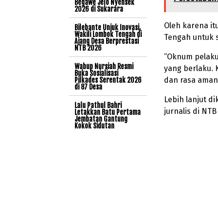
Begawe Jelo Nyensek
2026 di Sukarara
Oleh karena it
Bilebante Unjuk Inovasi,
Wakili Lombok Tengah di
Tengah untuk s
Ajang Desa Berprestasi
NTB 2026
“Oknum pelaku
Wabup Nursiah Resmi
yang berlaku. 
Buka Sosialisasi
dan rasa aman b
Pilkades Serentak 2026
di 87 Desa
Lebih lanjut 
Lalu Pathul Bahri
jurnalis di NT
Letakkan Batu Pertama
Jembatan Gantung
Kokok Sidutan