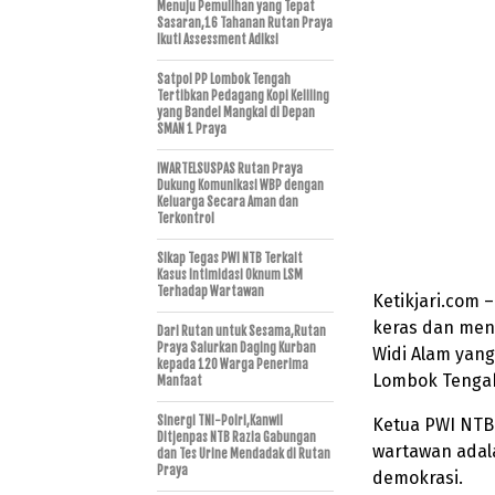
Menuju Pemulihan yang Tepat
Sasaran,16 Tahanan Rutan Praya
Ikuti Assessment Adiksi
Satpol PP Lombok Tengah
Tertibkan Pedagang Kopi Keliling
yang Bandel Mangkal di Depan
SMAN 1 Praya
IWARTELSUSPAS Rutan Praya
Dukung Komunikasi WBP dengan
Keluarga Secara Aman dan
Terkontrol
Sikap Tegas PWI NTB Terkait
Kasus Intimidasi Oknum LSM
Terhadap Wartawan
Ketikjari.com
keras dan meng
Dari Rutan untuk Sesama,Rutan
Praya Salurkan Daging Kurban
Widi Alam yan
kepada 120 Warga Penerima
Lombok Tenga
Manfaat
Sinergi TNI-Polri,Kanwil
Ketua PWI NTB
Ditjenpas NTB Razia Gabungan
wartawan adal
dan Tes Urine Mendadak di Rutan
Praya
demokrasi.