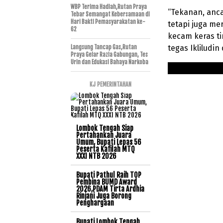
WBP Terima Hadiah,Rutan Praya
“Tekanan, anca
Tebar Semangat Kebersamaan di
Hari Bakti Pemasyarakatan ke-
tetapi juga m
62
kecam keras ti
tegas Ikliludi
Langsung Tancap Gas,Rutan
Praya Gelar Razia Gabungan, Tes
Urin dan Edukasi Bahaya Narkoba
KJ PEMERINTAHAN
Lombok Tengah Siap
Pertahankan Juara
Umum, Bupati Lepas 56
Peserta Kafilah MTQ
XXXI NTB 2026
Bupati Pathul Raih TOP
Pembina BUMD Award
2026,PDAM Tirta Ardhia
Rinjani Juga Borong
Penghargaan
Bupati Lombok Tengah