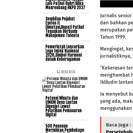
Lalu Pathul Bahri Buka
Musrenbang RKPD 2027
Jurnalis senio
Sembilan Pejabat
dan bahkan pe
Eselon II
Dimutasi,Bupati Pathul
merupakan pel
Tegaskan Berbasis
Manajemen Talenta
Tahun 1999.
Pemerintah Luncurkan
Mengingat, ker
Logo Imlek Nasional
2026,Simbol Harmoni
jurnalistiknya
dalam Keberagaman
“Kekerasan te
KJ DESA KITA
menghambat ha
Ikliludin lantan
Ia menyebut b
Potensi Wisata dan
yang ada, mak
UMKM Desa Lantan
Digenjot Lewat
menggunakan h
Pelatihan Pemasaran
Digital
Baca Juga :
500 Penenun
Meriahkan Pembukaan
Persetubuh