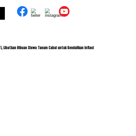
an Ribuan Siswa Tanam Cabai untuk Kendalikan Inflasi
ITDC dan IMI Jalin Kerja Sa