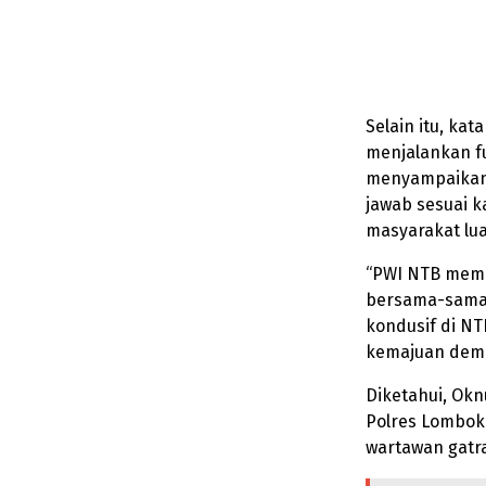
Selain itu, kat
menjalankan fu
menyampaikan 
jawab sesuai k
masyarakat lua
“PWI NTB memi
bersama-sama 
kondusif di N
kemajuan demok
Diketahui, Ok
Polres Lombok 
wartawan gatr