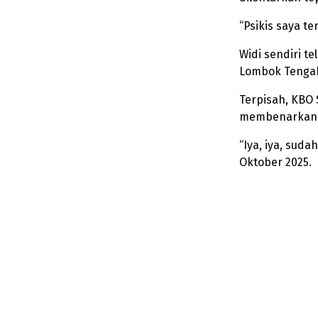
“Psikis saya t
Widi sendiri t
Lombok Tengah 
Terpisah, KBO
membenarkan t
“Iya, iya, sud
Oktober 2025.