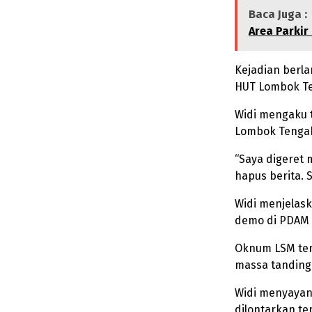
Baca Juga :
Area Parkir
Kejadian berl
HUT Lombok Te
Widi mengaku t
Lombok Tengah 
“Saya digeret 
hapus berita. S
Widi menjelask
demo di PDAM 
Oknum LSM ter
massa tanding
Widi menyayang
dilontarkan te