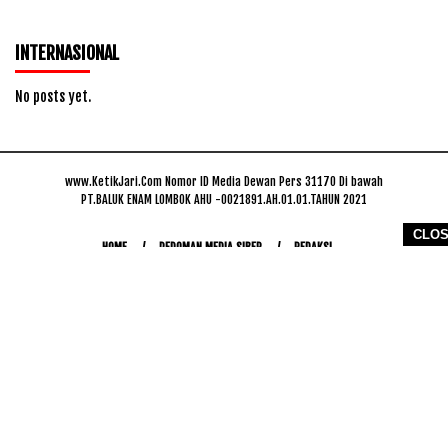
INTERNASIONAL
No posts yet.
www.KetikJari.Com Nomor ID Media Dewan Pers 31170 Di bawah
PT.BALUK ENAM LOMBOK AHU -0021891.AH.01.01.TAHUN 2021
CLO
HOME
PEDOMAN MEDIA SIBER
REDAKSI
COPYRIGHT © 2026 WWW.KETIKJARI.COM - ALL RIGHTS RESERVED