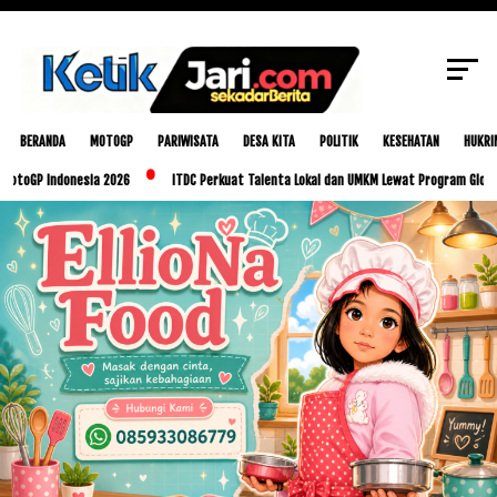
SCROLL TO CONTINUE WITH CONTENT
BERANDA
MOTOGP
PARIWISATA
DESA KITA
POLITIK
KESEHATAN
HUKRI
ndonesia 2026
ITDC Perkuat Talenta Lokal dan UMKM Lewat Program Glorious Golo M