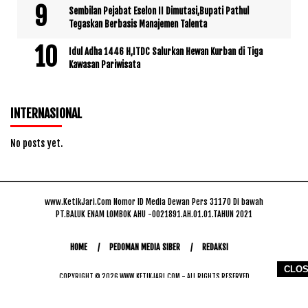
Sembilan Pejabat Eselon II Dimutasi,Bupati Pathul
Tegaskan Berbasis Manajemen Talenta
Idul Adha 1446 H,ITDC Salurkan Hewan Kurban di Tiga
Kawasan Pariwisata
INTERNASIONAL
No posts yet.
www.KetikJari.Com Nomor ID Media Dewan Pers 31170 Di bawah
PT.BALUK ENAM LOMBOK AHU -0021891.AH.01.01.TAHUN 2021
HOME
PEDOMAN MEDIA SIBER
REDAKSI
CLO
COPYRIGHT © 2026 WWW.KETIKJARI.COM - ALL RIGHTS RESERVED