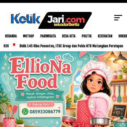
SCROLL TO CONTINUE WITH CONTENT
BERANDA
MOTOGP
PARIWISATA
DESA KITA
POLITIK
KESEHATAN
HUKRI
Bidik 145 Ribu Penonton, ITDC Group dan Polda NTB Matangkan Persiapan MotoGP Ind