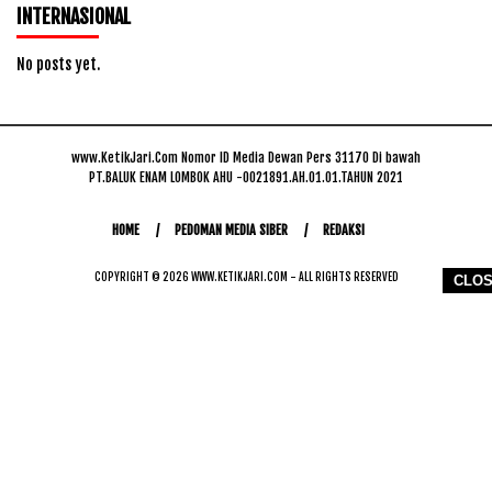
INTERNASIONAL
No posts yet.
www.KetikJari.Com Nomor ID Media Dewan Pers 31170 Di bawah
PT.BALUK ENAM LOMBOK AHU -0021891.AH.01.01.TAHUN 2021
HOME
PEDOMAN MEDIA SIBER
REDAKSI
COPYRIGHT © 2026 WWW.KETIKJARI.COM - ALL RIGHTS RESERVED
CLO