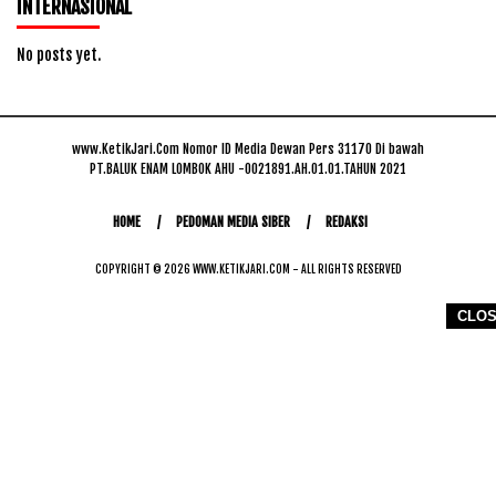
INTERNASIONAL
No posts yet.
www.KetikJari.Com Nomor ID Media Dewan Pers 31170 Di bawah
PT.BALUK ENAM LOMBOK AHU -0021891.AH.01.01.TAHUN 2021
HOME
PEDOMAN MEDIA SIBER
REDAKSI
COPYRIGHT © 2026 WWW.KETIKJARI.COM - ALL RIGHTS RESERVED
CLO