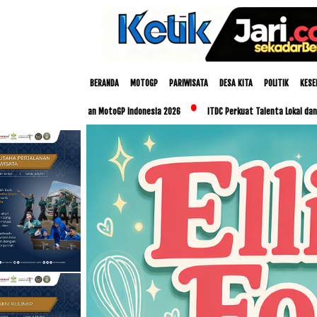
BERANDA
MOTOGP
PARIWISATA
DESA KITA
POLITIK
KESE
iapan MotoGP Indonesia 2026
ITDC Perkuat Talenta Lokal dan UMKM Lewat Program 