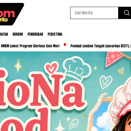
HATAN
HUKRIM
PENDIDIKAN
PERISTIWA
Glorious Golo Mori
Pemkab Lombok Tengah Luncurkan BESTI, Libatkan Ribuan Siswa 