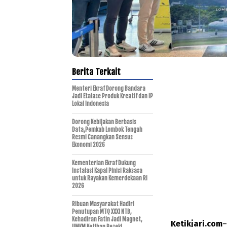
Berita Terkait
Menteri Ekraf Dorong Bandara
Jadi Etalase Produk Kreatif dan IP
Lokal Indonesia
Dorong Kebijakan Berbasis
Data,Pemkab Lombok Tengah
Resmi Canangkan Sensus
Ekonomi 2026
Kementerian Ekraf Dukung
Instalasi Kapal Pinisi Raksasa
untuk Rayakan Kemerdekaan RI
2026
Ribuan Masyarakat Hadiri
Penutupan MTQ XXXI NTB,
Kehadiran Fatin Jadi Magnet,
Ketikjari.com
–
UMKM Ketiban Rezeki