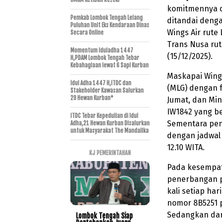
komitmennya d
Pemkab Lombok Tengah Lelang
ditandai denga
Puluhan Unit Eks Kendaraan Dinas
Wings Air rut
Secara Online
Trans Nusa rut
Momentum Iduladha 1447
(15/12/2025).
H,PDAM Lombok Tengah Tebar
Kebahagiaan lewat 6 Sapi Kurban
Maskapai Wing
Idul Adha 1447 H,ITDC dan
(MLG) dengan f
Stakeholder Kawasan Salurkan
29 Hewan Kurban*
Jumat, dan Mi
IW1842 yang be
ITDC Tebar Kepedulian di Idul
Sementara pe
Adha,21 Hewan Kurban Disalurkan
untuk Masyarakat The Mandalika
dengan jadwal 
12.10 WITA.
KJ PEMERINTAHAN
Pada kesempat
penerbangan p
kali setiap ha
nomor 8B5251 p
Sedangkan dar
Lombok Tengah Siap