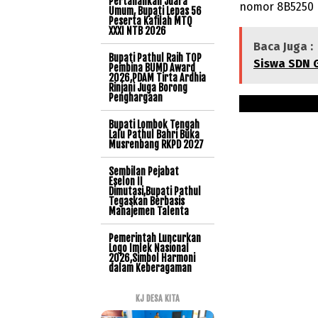
Pertahankan Juara
nomor 8B5250 p
Umum, Bupati Lepas 56
Peserta Kafilah MTQ
XXXI NTB 2026
Baca Juga :
Bupati Pathul Raih TOP
Siswa SDN G
Pembina BUMD Award
2026,PDAM Tirta Ardhia
Rinjani Juga Borong
Penghargaan
Bupati Lombok Tengah
Lalu Pathul Bahri Buka
Musrenbang RKPD 2027
Sembilan Pejabat
Eselon II
Dimutasi,Bupati Pathul
Tegaskan Berbasis
Manajemen Talenta
Pemerintah Luncurkan
Logo Imlek Nasional
2026,Simbol Harmoni
dalam Keberagaman
KJ DESA KITA