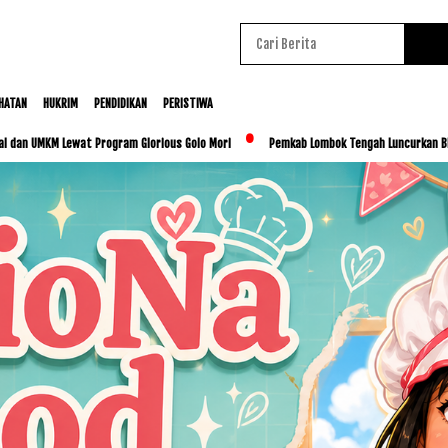
HATAN
HUKRIM
PENDIDIKAN
PERISTIWA
ewat Program Glorious Golo Mori
Pemkab Lombok Tengah Luncurkan BESTI, Libatkan 