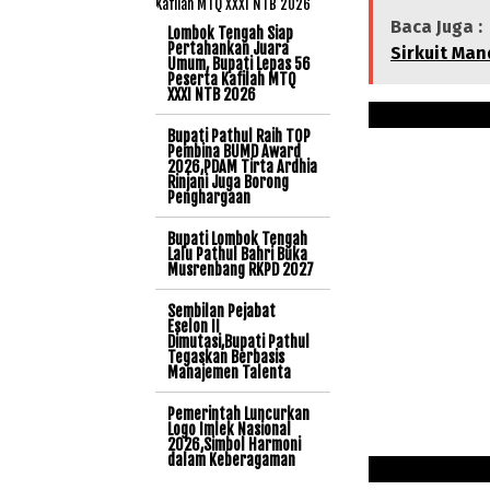
Baca Juga :
Lombok Tengah Siap
Pertahankan Juara
Sirkuit Man
Umum, Bupati Lepas 56
Peserta Kafilah MTQ
XXXI NTB 2026
Bupati Pathul Raih TOP
Pembina BUMD Award
2026,PDAM Tirta Ardhia
Rinjani Juga Borong
Penghargaan
Bupati Lombok Tengah
Lalu Pathul Bahri Buka
Musrenbang RKPD 2027
Sembilan Pejabat
Eselon II
Dimutasi,Bupati Pathul
Tegaskan Berbasis
Manajemen Talenta
Pemerintah Luncurkan
Logo Imlek Nasional
2026,Simbol Harmoni
dalam Keberagaman