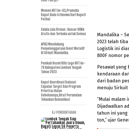
Court Korpri
Momen HUT ke-63,Pramuka
Dapat Kado Istimewa Dari Bupati
Pathul
Sekda Lalu Firman : Konser DEWA
Gratis dan Terbuka untuk Semua
Mandalika – Se
2023 telah tiba
APKLI Mendukung
Logistik ini di
Penyelenggaraan Event MotoGP
Di Sirkuit Mandalika
800F nomor pe
Pemkab Resmi Rilis Logo HUT ke-
Pesawat yang 
78 Kabupaten Lombok Tengah
Tahun 2023
kendaraan dan 
dari badan pes
Rapat Koordinasi Evaluasi
Capaian Target Dan Program
menuju Sirkuit
Prioritas Bulan
Sebelumnya,Dirut Perumdam
“Mulai malam i
Tekankan Komunikasi
Dijadwalkan a
KJ PEMERINTAHAN
tahun ini yang
ton,” ujar Gen