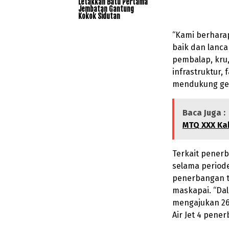
Letakkan Batu Pertama
Jembatan Gantung
Kokok Sidutan
“Kami berhara
baik dan lanc
pembalap, kru,
infrastruktur,
mendukung gela
Baca Juga :
MTQ XXX Ka
Terkait pener
selama periode
penerbangan t
maskapai. “Dal
mengajukan 26
Air Jet 4 pene