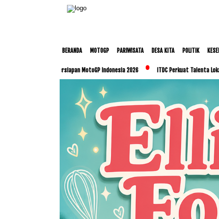
BERANDA
MOTOGP
PARIWISATA
DESA KITA
POLITIK
KESE
Matangkan Persiapan MotoGP Indonesia 2026
ITDC Perkuat Talenta Lokal dan UMKM L