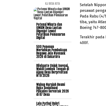
KJ DESA KITA
Setelah Nippon
pesawat pengan
Pada Rabu (4/
tiba, yaitu Atl
Potensi Wisata dan
Boeing 747-800
UMKM Desa Lantan
Digenjot Lewat
Pelatihan Pemasaran
Terakhir pada 
Digital
400F.
500 Penenun
Meriahkan Pembukaan
Begawe Jelo Nyensek
2026 di Sukarara
Bilebante Unjuk Inovasi,
Wakili Lombok Tengah di
Ajang Desa Berprestasi
NTB 2026
Wabup Nursiah Resmi
Buka Sosialisasi
Pilkades Serentak 2026
di 87 Desa
Lalu Pathul Bahri