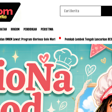
HATAN
HUKRIM
PENDIDIKAN
PERISTIWA
m Glorious Golo Mori
Pemkab Lombok Tengah Luncurkan BESTI, Libatkan Ribuan Sisw