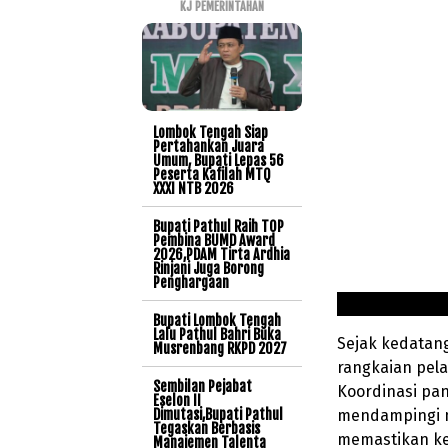
KJ PEMERINTAHAN
Lombok Tengah Siap
Pertahankan Juara
Umum, Bupati Lepas 56
Peserta Kafilah MTQ
XXXI NTB 2026
Bupati Pathul Raih TOP
Pembina BUMD Award
2026,PDAM Tirta Ardhia
Rinjani Juga Borong
Penghargaan
Bupati Lombok Tengah
Lalu Pathul Bahri Buka
Sejak kedatang
Musrenbang RKPD 2027
rangkaian pela
Sembilan Pejabat
Koordinasi pan
Eselon II
mendampingi ma
Dimutasi,Bupati Pathul
Tegaskan Berbasis
memastikan ke
Manajemen Talenta