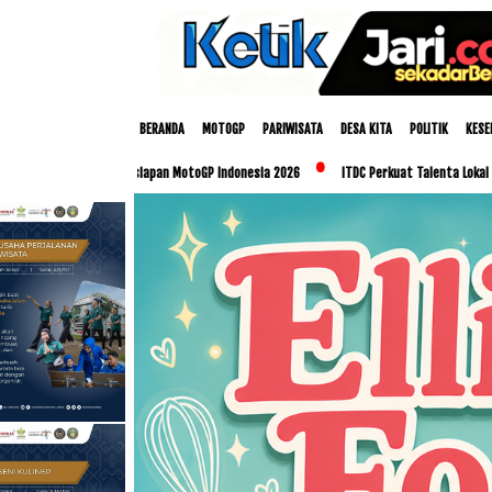
BERANDA
MOTOGP
PARIWISATA
DESA KITA
POLITIK
KESE
ersiapan MotoGP Indonesia 2026
ITDC Perkuat Talenta Lokal dan UMKM Lewat Progra