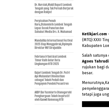
Dr. Nursiah,Wakil Bupati Lombok
Tengah yang Tak Pernah Berjarak
dengan Rakyat
Perpisahan Penuh
Haru,Diskominfo Lombok Tengah
Lepas Sosok Panutan dan
Sahabat Media Drs. H. Muhamad
Ketikjari.com
–
(MTQ) XXXI Tin
Mandalika International Festival
2025 Siap Menggebrak,Dipimpin
Kabupaten Lom
Direktur MIF Sirajuddin
Salah satunya
Febriana Irfani Asal Lombok
Timur Raih Gelar Duta
Agoes
Tahrud
Lingkungan NTB 2025
rujukan bagi 
besar.
Kajari Lombok Tengah Dr. Putri
Ayu Wulandari Dinobatkan
sebagai Tokoh Peduli dan
Menurutnya,Ka
Pengayom Pondok Pesantren
penyelenggaraa
AKBP Eko Yusmiarto Dianugerahi
tetapi juga un
Penghargaan Tokoh Inspiratif
oleh Kanwil Kemenag NTB