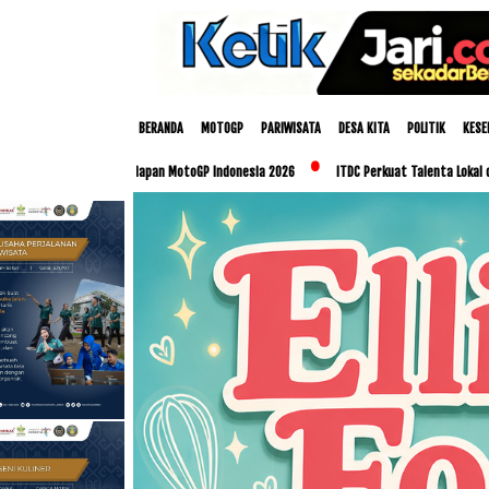
BERANDA
MOTOGP
PARIWISATA
DESA KITA
POLITIK
KESE
 Persiapan MotoGP Indonesia 2026
ITDC Perkuat Talenta Lokal dan UMKM Lewat Prog