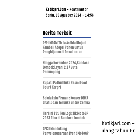
Ketikjari.com
- Kontributor
Senin, 19 Agustus 2024 - 14:56
Berita Terkait
PERUMDAM Tirta Ardhia Rinjani
Kembali Adopsi Pohon untuk
Penghijauan di Desa Lantan
Hingga November 2024,Bandara
Lombok Layani 2,17 Juta
Penumpang
Bupati Pathul Buka Resmi Food
Court Korpri
Sekda Lalu Firman : Konser DEWA
Gratis dan Terbuka untuk Semua
Hari ini 111 Ton Logistik MotoGP
2023 Tiba di Bandara Lombok
Ketikjari.com 
APKLI Mendukung
ulang tahun P
Penyelenggaraan Event MotoGP