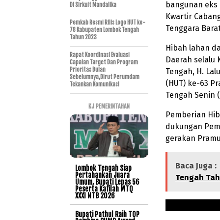
bangunan eks 
Di Sirkuit Mandalika
Kwartir Caban
Pemkab Resmi Rilis Logo HUT ke-
Tenggara Barat
78 Kabupaten Lombok Tengah
Tahun 2023
Hibah lahan da
Rapat Koordinasi Evaluasi
Daerah selalu
Capaian Target Dan Program
Prioritas Bulan
Tengah, H. Lal
Sebelumnya,Dirut Perumdam
(HUT) ke-63 P
Tekankan Komunikasi
Tengah Senin (
KJ PEMERINTAHAN
Pemberian Hib
dukungan Pem
gerakan Pramu
Baca Juga :
Lombok Tengah Siap
Pertahankan Juara
Tengah Tah
Umum, Bupati Lepas 56
Peserta Kafilah MTQ
XXXI NTB 2026
Bupati Pathul Raih TOP