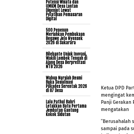
Potensi Wisata dan
UMKM Desa Lantan
Digenjot Lewat
Pelatihan Pemasaran
Digital
500 Penenun
Meriahkan Pembukaan
Begawe Jelo Nyensek
2026 di Sukarara
Bilebante Unjuk Inovasi,
Wakili Lombok Tengah di
Ajang Desa Berprestasi
NTB 2026
Wabup Nursiah Resmi
Buka Sosialisasi
Pilkades Serentak 2026
Ketua DPD Part
di 87 Desa
mengingat kem
Panji Gerakan 
Lalu Pathul Bahri
Letakkan Batu Pertama
mengatakan
Jembatan Gantung
Kokok Sidutan
”Berusahalah 
sampai pada su