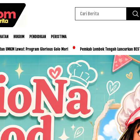
HATAN
HUKRIM
PENDIDIKAN
PERISTIWA
ram Glorious Golo Mori
Pemkab Lombok Tengah Luncurkan BESTI, Libatkan Ribuan Si