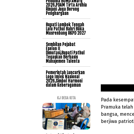
Pembina BUMD Award
2026,PDAM Tirta Ardhia
Rinjani Juga Borong
Penghargaan
Bupati Lombok Tengah
Lalu Pathul Bahri Buka
Musrenbang RKPD 2027
Sembilan Pejabat
Eselon II
Dimutasi,Bupati Pathul
Tegaskan Berbasis
Manajemen Talenta
Pemerintah Luncurkan
Logo Imlek Nasional
2026,Simbol Harmoni
dalam Keberagaman
KJ DESA KITA
Pada kesempat
Pramuka telah
bangsa, mence
berjiwa patriot