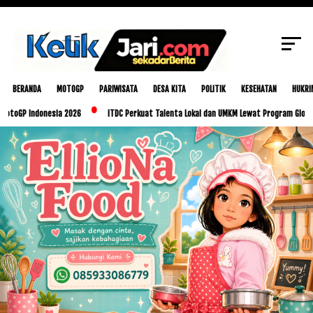
Donor Darah Serentak di The Nusa Dua dan
SCROLL TO CONTINUE WITH CONTENT
The Mandalika
BERANDA
MOTOGP
PARIWISATA
DESA KITA
POLITIK
KESEHATAN
HUKRI
ndonesia 2026
ITDC Perkuat Talenta Lokal dan UMKM Lewat Program Glorious Golo M