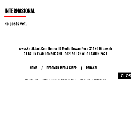
INTERNASIONAL
No posts yet.
www.KetikJari.Com Nomor ID Media Dewan Pers 31170 Di bawah
PT.BALUK ENAM LOMBOK AHU -0021891.AH.01.01.TAHUN 2021
HOME
PEDOMAN MEDIA SIBER
REDAKSI
CLO
COPYRIGHT © 2026 WWW.KETIKJARI.COM - ALL RIGHTS RESERVED