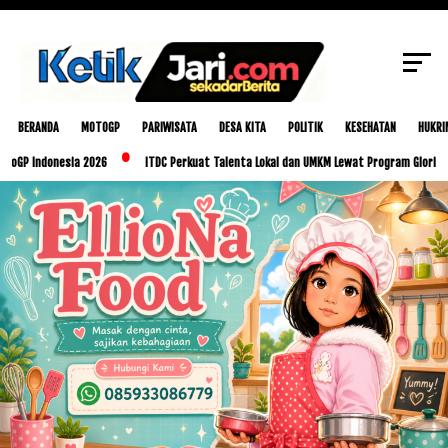
SCROLL TO CONTINUE WITH CONTENT
BERANDA
MOTOGP
PARIWISATA
DESA KITA
POLITIK
KESEHATAN
HUKRI
esia 2026
ITDC Perkuat Talenta Lokal dan UMKM Lewat Program Glorious Golo Mori