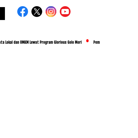
l dan UMKM Lewat Program Glorious Golo Mori
Pemkab Lombok Tengah Luncurkan BEST