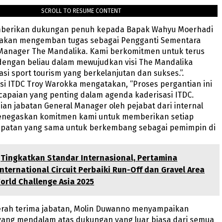
SCROLL TO RESUME CONTENT
mberikan dukungan penuh kepada Bapak Wahyu Moerhadi
akan mengemban tugas sebagai Pengganti Sementara
 Manager The Mandalika. Kami berkomitmen untuk terus
dengan beliau dalam mewujudkan visi The Mandalika
asi sport tourism yang berkelanjutan dan sukses.”.
si ITDC Troy Warokka mengatakan, “Proses pergantian ini
apaian yang penting dalam agenda kaderisasi ITDC.
an jabatan General Manager oleh pejabat dari internal
 menegaskan komitmen kami untuk memberikan setiap
mpatan yang sama untuk berkembang sebagai pemimpin di
Tingkatkan Standar Internasional, Pertamina
nternational Circuit Perbaiki Run-Off dan Gravel Area
orld Challenge Asia 2025
erah terima jabatan, Molin Duwanno menyampaikan
ang mendalam atas dukungan yang luar biasa dari semua