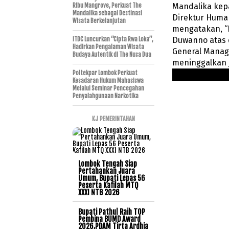
Mandalika kep
Ribu Mangrove, Perkuat The
Mandalika sebagai Destinasi
Direktur Human
Wisata Berkelanjutan
mengatakan, “
Duwanno atas 
ITDC Luncurkan “Cipta Rwa Loka”,
Hadirkan Pengalaman Wisata
General Manage
Budaya Autentik di The Nusa Dua
meninggalkan 
Poltekpar Lombok Perkuat
Kesadaran Hukum Mahasiswa
Melalui Seminar Pencegahan
Penyalahgunaan Narkotika
KJ PEMERINTAHAN
Lombok Tengah Siap
Pertahankan Juara
Umum, Bupati Lepas 56
Peserta Kafilah MTQ
XXXI NTB 2026
Bupati Pathul Raih TOP
Pembina BUMD Award
2026,PDAM Tirta Ardhia