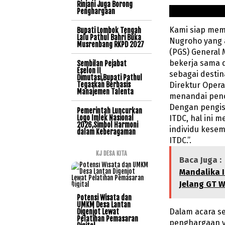
Rinjani Juga Borong
Penghargaan
Kami siap me
Bupati Lombok Tengah
Lalu Pathul Bahri Buka
Nugroho yang 
Musrenbang RKPD 2027
(PGS) General
bekerja sama 
Sembilan Pejabat
Eselon II
sebagai destin
Dimutasi,Bupati Pathul
Tegaskan Berbasis
Direktur Opera
Manajemen Talenta
menandai penc
Dengan pengisi
Pemerintah Luncurkan
Logo Imlek Nasional
ITDC, hal ini
2026,Simbol Harmoni
individu kese
dalam Keberagaman
ITDC.”.
KJ DESA KITA
Baca Juga :
Mandalika I
Jelang GT W
Potensi Wisata dan
UMKM Desa Lantan
Dalam acara s
Digenjot Lewat
Pelatihan Pemasaran
penghargaan y