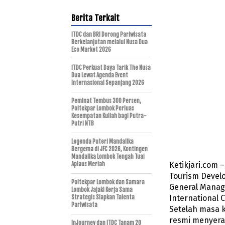
Berita Terkait
ITDC dan BRI Dorong Pariwisata
Berkelanjutan melalui Nusa Dua
Eco Market 2026
ITDC Perkuat Daya Tarik The Nusa
Dua Lewat Agenda Event
Internasional Sepanjang 2026
Peminat Tembus 300 Persen,
Poltekpar Lombok Perluas
Kesempatan Kuliah bagi Putra-
Putri NTB
Legenda Puteri Mandalika
Bergema di JFC 2026, Kontingen
Mandalika Lombok Tengah Tuai
Ketikjari.com 
Aplaus Meriah
Tourism Develo
Poltekpar Lombok dan Samara
General Manage
Lombok Jajaki Kerja Sama
International C
Strategis Siapkan Talenta
Pariwisata
Setelah masa 
resmi menyera
InJourney dan ITDC Tanam 20