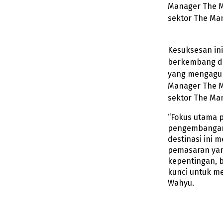
Manager The M
sektor The Man
Kesuksesan in
berkembang di
yang mengagum
Manager The M
sektor The Man
“Fokus utama 
pengembangan
destinasi ini 
pemasaran yan
kepentingan, b
kunci untuk me
Wahyu.