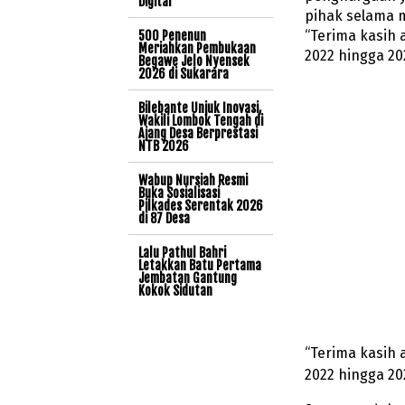
Digital
pihak selama 
“Terima kasih 
500 Penenun
Meriahkan Pembukaan
2022 hingga 20
Begawe Jelo Nyensek
2026 di Sukarara
Bilebante Unjuk Inovasi,
Wakili Lombok Tengah di
Ajang Desa Berprestasi
NTB 2026
Wabup Nursiah Resmi
Buka Sosialisasi
Pilkades Serentak 2026
di 87 Desa
Lalu Pathul Bahri
Letakkan Batu Pertama
Jembatan Gantung
Kokok Sidutan
“Terima kasih 
2022 hingga 20