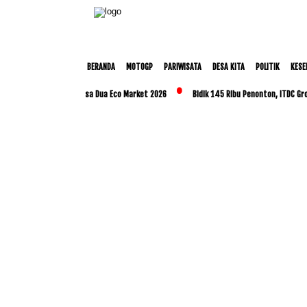
BERANDA
MOTOGP
PARIWISATA
DESA KITA
POLITIK
KESE
njutan melalui Nusa Dua Eco Market 2026
Bidik 145 Ribu Penonton, ITDC Group dan