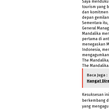
Saya mendukun
tourism yang b
dan komitmen 
depan gemilang
Sementara itu
General Manag
Mandalika men
pertama di ant
menegaskan Ma
Indonesia, men
mengagumkan. 
The Mandalika
The Mandalika.
Baca Juga :
Hangat Dir
Kesuksesan in
berkembang di
yang mengagum