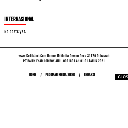
INTERNASIONAL
No posts yet.
www.KetikJari.Com Nomor ID Media Dewan Pers 31170 Di bawah
PT.BALUK ENAM LOMBOK AHU -0021891.AH.01.01.TAHUN 2021
HOME
PEDOMAN MEDIA SIBER
REDAKSI
CLO
COPYRIGHT © 2026 WWW.KETIKJARI.COM - ALL RIGHTS RESERVED