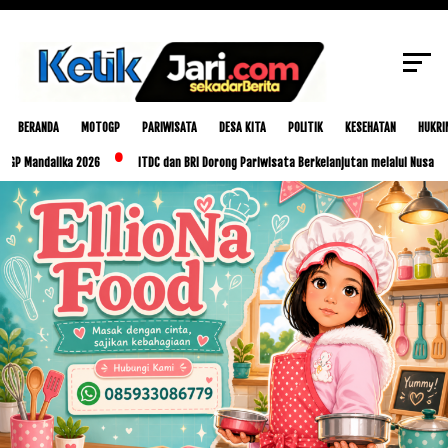
SCROLL TO CONTINUE WITH CONTENT
BERANDA
MOTOGP
PARIWISATA
DESA KITA
POLITIK
KESEHATAN
HUKRI
ndalika 2026
ITDC dan BRI Dorong Pariwisata Berkelanjutan melalui Nusa Dua Eco 