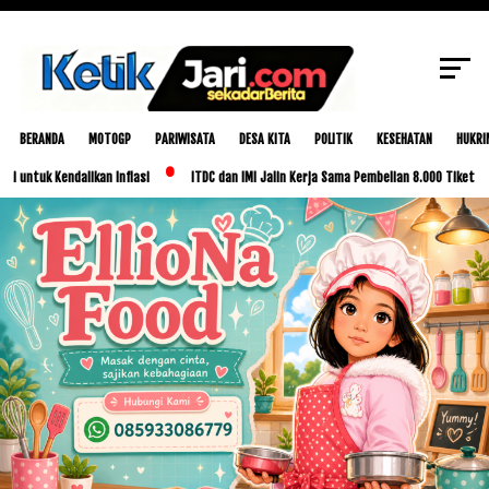
SCROLL TO CONTINUE WITH CONTENT
BERANDA
MOTOGP
PARIWISATA
DESA KITA
POLITIK
KESEHATAN
HUKRI
dalikan Inflasi
ITDC dan IMI Jalin Kerja Sama Pembelian 8.000 Tiket MotoGP Indon