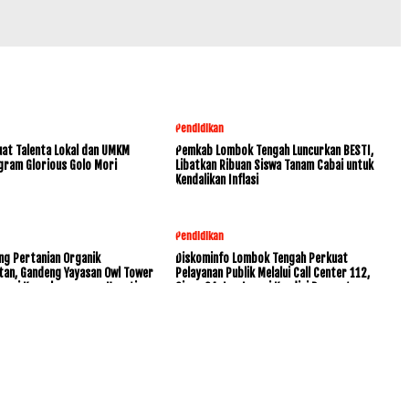
Pendidikan
at Talenta Lokal dan UMKM
Pemkab Lombok Tengah Luncurkan BESTI,
gram Glorious Golo Mori
Libatkan Ribuan Siswa Tanam Cabai untuk
Kendalikan Inflasi
Pendidikan
ng Pertanian Organik
Diskominfo Lombok Tengah Perkuat
tan, Gandeng Yayasan Owl Tower
Pelayanan Publik Melalui Call Center 112,
rvasi Keanekaragaman Hayati
Siaga 24 Jam Layani Kondisi Darurat