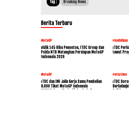
Tag :
Breaking News
Berita Terbaru
MotoGP
Pendidikan
Bidik 145 Ribu Penonton, ITDC Group dan
ITDC Perku
Polda NTB Matangkan Persiapan MotoGP
Lewat Pro
Indonesia 2026
MotoGP
Peristiwa
ITDC dan IMI Jalin Kerja Sama Pembelian
ITDC Doro
8.000 Tiket MotoGP Indonesia
Berkelanju
2026,Dukung Mario Aji dan Veda Ega
Bali Konse