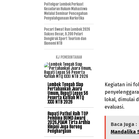
Poltekpar Lombok Perkuat
Kesadaran Hukum Mahasiswa
Melalui Seminar Pencegahan
Penyalahgunaan Narkotika
Pocari Sweat Run Lombok 2026
Sukses Besar, 9.200 Pelari
Dongkrak Sport Tourism dan
Ekonomi NTB
KJ PEMERINTAHAN
Kegiatan ini f
Lombok Tengah Siap
Pertahankan Juara
penyelenggara
Umum, Bupati Lepas 56
Peserta Kafilah MTQ
lokal, dimulai
XXXI NTB 2026
evaluasi.
Bupati Pathul Raih TOP
Pembina BUMD Award
2026,PDAM Tirta Ardhia
Baca Juga :
Rinjani Juga Borong
Penghargaan
Mandalika 