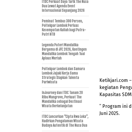
ITDC Perkuat Daya Tarik The Nusa
Dua Lewat Agenda Event
Internasional Sepanjang 2026
Peminat Tembus 300 Persen,
Poltekpar Lombok Perluas
Kesempatan Kuliah bagi Putra-
Putri NTB
Legenda Puteri Mandalika
Bergema di JFC 2026, Kontingen
Mandalika Lombok Tengah Tuai
Aplaus Meriah
Poltekpar Lombok dan Samara
Lombok Jajaki Kerja Sama
Strategis Siapkan Talenta
Ketikjari.com 
Pariwisata
kegiatan Peng
InJourney dan ITDC Tanam 20
Kapasitas SDM 
Ribu Mangrove, Perkuat The
Mandalika sebagai Destinasi
” Program ini 
Wisata Berkelanjutan
Juni 2025.
ITDC Luncurkan “Cipta Rwa Loka”,
Hadirkan Pengalaman Wisata
Budaya Autentik di The Nusa Dua