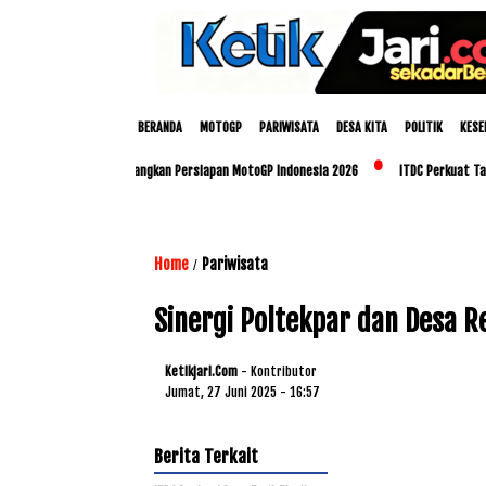
BERANDA
MOTOGP
PARIWISATA
DESA KITA
POLITIK
KESE
up dan Polda NTB Matangkan Persiapan MotoGP Indonesia 2026
ITDC Perkuat Talenta
Home
Pariwisata
/
Sinergi Poltekpar dan Desa 
Ketikjari.com
- Kontributor
Jumat, 27 Juni 2025 - 16:57
Berita Terkait