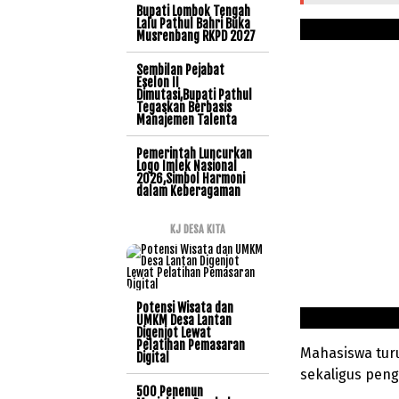
Bupati Lombok Tengah
Lalu Pathul Bahri Buka
Musrenbang RKPD 2027
Sembilan Pejabat
Eselon II
Dimutasi,Bupati Pathul
Tegaskan Berbasis
Manajemen Talenta
Pemerintah Luncurkan
Logo Imlek Nasional
2026,Simbol Harmoni
dalam Keberagaman
KJ DESA KITA
Potensi Wisata dan
UMKM Desa Lantan
Digenjot Lewat
Pelatihan Pemasaran
Mahasiswa turu
Digital
sekaligus peng
500 Penenun