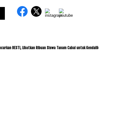
 BESTI, Libatkan Ribuan Siswa Tanam Cabai untuk Kendalikan Inflasi
ITDC dan IMI