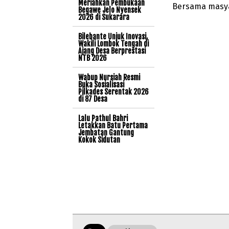
Meriahkan Pembukaan
Bersama masyar
Begawe Jelo Nyensek
2026 di Sukarara
Bilebante Unjuk Inovasi,
Wakili Lombok Tengah di
Ajang Desa Berprestasi
NTB 2026
Wabup Nursiah Resmi
Buka Sosialisasi
Pilkades Serentak 2026
di 87 Desa
Lalu Pathul Bahri
Letakkan Batu Pertama
Jembatan Gantung
Kokok Sidutan