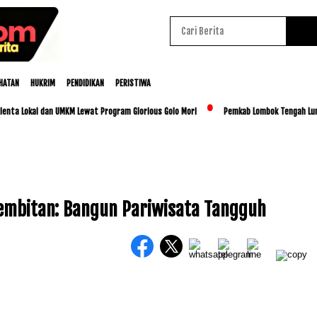
HATAN
HUKRIM
PENDIDIKAN
PERISTIWA
 Lokal dan UMKM Lewat Program Glorious Golo Mori
Pemkab Lombok Tengah Luncurkan
Baca Juga :
Poltekpar Lombok Gelar FGD
Pengembangan Desa Wisata Di KEK
Rembitan: Bangun Pariwisata Tangguh
Mandalika Berbasis Masyarakat