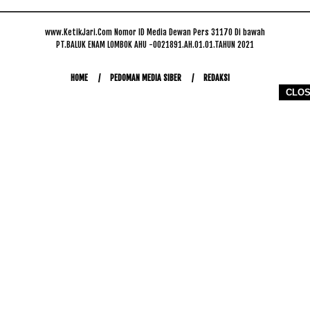
www.KetikJari.Com Nomor ID Media Dewan Pers 31170 Di bawah
PT.BALUK ENAM LOMBOK AHU -0021891.AH.01.01.TAHUN 2021
HOME
PEDOMAN MEDIA SIBER
REDAKSI
CLO
COPYRIGHT © 2026 WWW.KETIKJARI.COM - ALL RIGHTS RESERVED