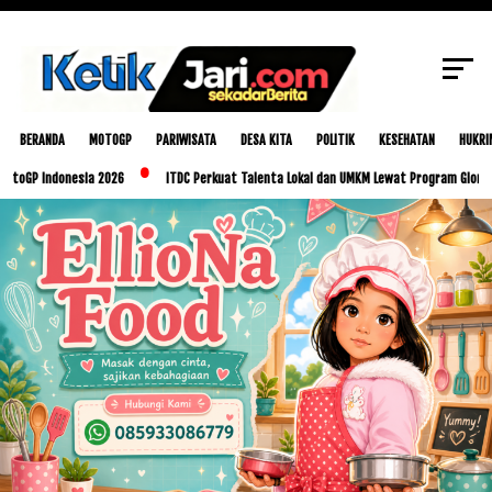
SCROLL TO CONTINUE WITH CONTENT
BERANDA
MOTOGP
PARIWISATA
DESA KITA
POLITIK
KESEHATAN
HUKRI
donesia 2026
ITDC Perkuat Talenta Lokal dan UMKM Lewat Program Glorious Golo Mo