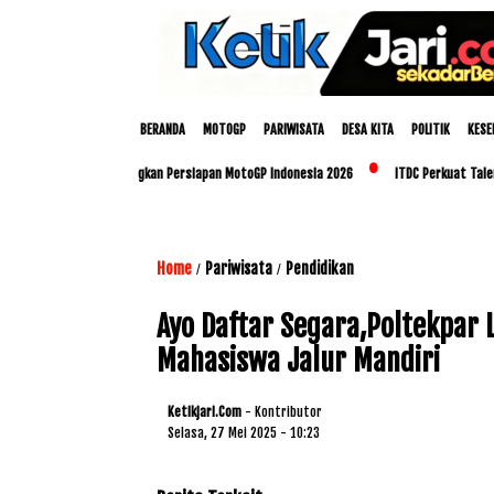
BERANDA
MOTOGP
PARIWISATA
DESA KITA
POLITIK
KESE
n Polda NTB Matangkan Persiapan MotoGP Indonesia 2026
ITDC Perkuat Talenta Lok
Home
Pariwisata
Pendidikan
/
/
Ayo Daftar Segara,Poltekpar
Mahasiswa Jalur Mandiri
Ketikjari.com
- Kontributor
Selasa, 27 Mei 2025 - 10:23