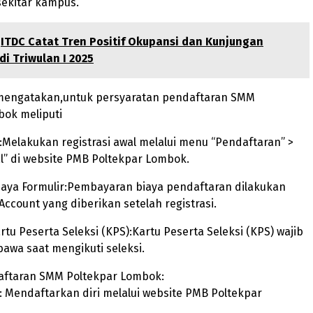
 sekitar kampus.
ITDC Catat Tren Positif Okupansi dan Kunjungan
i Triwulan I 2025
mengatakan,untuk persyaratan pendaftaran SMM
bok meliputi
l:Melakukan registrasi awal melalui menu “Pendaftaran” >
al” di website PMB Poltekpar Lombok.
aya Formulir:Pembayaran biaya pendaftaran dilakukan
 Account yang diberikan setelah registrasi.
tu Peserta Seleksi (KPS):Kartu Peserta Seleksi (KPS) wajib
bawa saat mengikuti seleksi.
ftaran SMM Poltekpar Lombok:
l: Mendaftarkan diri melalui website PMB Poltekpar