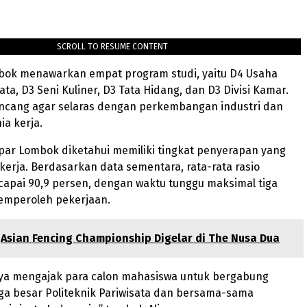
SCROLL TO RESUME CONTENT
bok menawarkan empat program studi, yaitu D4 Usaha
ta, D3 Seni Kuliner, D3 Tata Hidang, dan D3 Divisi Kamar.
ancang agar selaras dengan perkembangan industri dan
a kerja.
par Lombok diketahui memiliki tingkat penyerapan yang
a kerja. Berdasarkan data sementara, rata-rata rasio
capai 90,9 persen, dengan waktu tunggu maksimal tiga
emperoleh pekerjaan.
Asian Fencing Championship Digelar di The Nusa Dua
saya mengajak para calon mahasiswa untuk bergabung
ga besar Politeknik Pariwisata dan bersama-sama