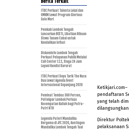
Berita Terkait
ITDC Perkuat Talenta Lokal dan
UMKM Lewat Program Glorious
Golo Mori
Pemkab Lombok Tengah
Luncurkan BESTI, Libatkan Ribuan
Siswa Tanam Cabai untuk
Kendalikan Inflasi
Diskominfo Lombok Tengah
Perkuat Pelayanan Publik Melalui
Call Center 112, Siaga 24 Jam
Layani Kondisi Darurat
ITDC Perkuat Daya Tarik The Nusa
Dua Lewat Agenda Event
Internasional Sepanjang 2026
Ketikjari.com–
pendaftaran S
Peminat Tembus 300 Persen,
Poltekpar Lombok Perluas
yang telah dim
Kesempatan Kuliah bagi Putra-
dilangsungkan 
Putri NTB
Legenda Puteri Mandalika
Direktur Polt
Bergema di JFC 2026, Kontingen
pelaksanaan S
Mandalika Lombok Tengah Tuai