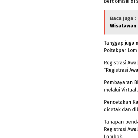
berdomisili di
Baca Juga :
Wisatawan d
Tanggap juga 
Poltekpar Lom
Registrasi Awa
“Registrasi Aw
Pembayaran Bi
melalui Virtual
Pencetakan Kar
dicetak dan di
Tahapan penda
Registrasi Awa
Lombok.