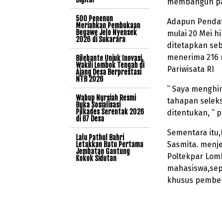
membangun pari
500 Penenun
Adapun Pendaft
Meriahkan Pembukaan
Begawe Jelo Nyensek
mulai 20 Mei hi
2026 di Sukarara
ditetapkan se
menerima 216 
Bilebante Unjuk Inovasi,
Wakili Lombok Tengah di
Pariwisata RI
Ajang Desa Berprestasi
NTB 2026
” Saya menghi
Wabup Nursiah Resmi
tahapan seleks
Buka Sosialisasi
Pilkades Serentak 2026
ditentukan, ” p
di 87 Desa
Sementara itu,
Lalu Pathul Bahri
Sasmita. menje
Letakkan Batu Pertama
Jembatan Gantung
Poltekpar Lomb
Kokok Sidutan
mahasiswa,seper
khusus pembe