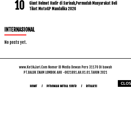
Giant Helmet Hadir di Sarinah,Permudah Masyarakat Beli
Tiket MotoGP Mandalika 2026
INTERNASIONAL
No posts yet.
www.KetikJari.Com Nomor ID Media Dewan Pers 31170 Di bawah
PT.BALUK ENAM LOMBOK AHU -0021891.AH.01.01.TAHUN 2021
CLO
HOME
PEDOMAN MEDIA SIBER
REDAKSI
COPYRIGHT © 2026 WWW.KETIKJARI.COM - ALL RIGHTS RESERVED