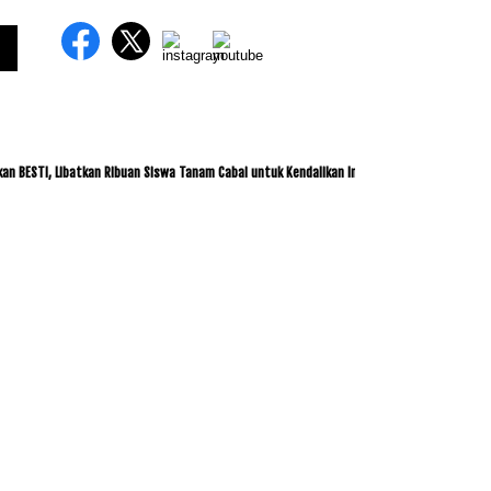
 Libatkan Ribuan Siswa Tanam Cabai untuk Kendalikan Inflasi
ITDC dan IMI Jalin 