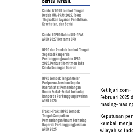
Berita Terkait
Komisi IV DPRD Lombok Tengah
Bedah KUA-PPAS 2027, Fokus
Tingkatkan Layanan Pendidikan,
Kesehatan, dan Sosial
Komisi I DPRD Bahas KUA-PPAS
APBD 2027 Bersama OPD
DPRD dan Pemkab Lombok Tengah
Sepakati Ranperda
Pertanggungjawaban APBD
2025,Perkuat Komitmen Tata
Kelola Keuangan Daerah
DPRD Lombok Tengah Gelar
Paripurna Jawaban Kepala
Daerah atas Pemandangan
Ketikjari.com-
Umum Fraksi-Fraksi terhadap
Ranperda Pertanggungjawaban
Februari 2025 
APBD 2025
masing-masing
Fraksi-Fraksi DPRD Lombok
Keputusan pen
Tengah Sampaikan
Pemandangan Umum terhadap
kembali menjad
Raperda Pertanggungjawaban
APBD 2025
wilayah se Ind