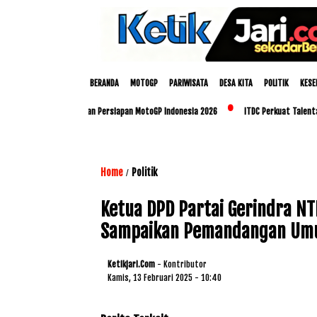
BERANDA
MOTOGP
PARIWISATA
DESA KITA
POLITIK
KESE
Polda NTB Matangkan Persiapan MotoGP Indonesia 2026
ITDC Perkuat Talenta Lokal 
Home
Politik
/
Ketua DPD Partai Gerindra NT
Sampaikan Pemandangan Umu
Ketikjari.com
- Kontributor
Kamis, 13 Februari 2025 - 10:40