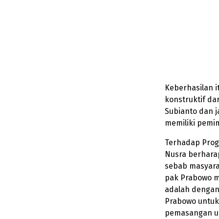
Keberhasilan i
konstruktif da
Subianto dan 
memiliki pemim
Terhadap Progr
Nusra berharap
sebab masyarak
pak Prabowo m
adalah dengan 
Prabowo untuk
pemasangan um