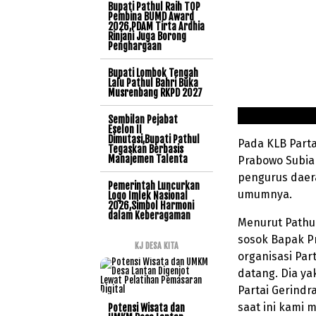
Bupati Pathul Raih TOP
Pembina BUMD Award
2026,PDAM Tirta Ardhia
Rinjani Juga Borong
Penghargaan
Bupati Lombok Tengah
Lalu Pathul Bahri Buka
Musrenbang RKPD 2027
Sembilan Pejabat
Eselon II
Dimutasi,Bupati Pathul
Pada KLB Parta
Tegaskan Berbasis
Manajemen Talenta
Prabowo Subian
pengurus daer
Pemerintah Luncurkan
umumnya.
Logo Imlek Nasional
2026,Simbol Harmoni
dalam Keberagaman
Menurut Pathu
sosok Bapak P
KJ DESA KITA
organisasi Par
datang. Dia y
Partai Gerindr
saat ini kami 
Potensi Wisata dan