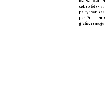
masyarakat te
sebab tidak s
pelayanan kes
pak Presiden 
gratis, semoga