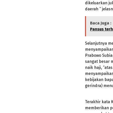
dikeluarkan ju
daerah “ jelasn
Baca Juga :
Pansus ter
Selanjutnya me
menyampaikan 
Prabowo Subian
sangat besar 
naik haji, “at
menyampaikan 
kebijakan bapa
gerindra) menu
Terakhir kata 
memberikan pe