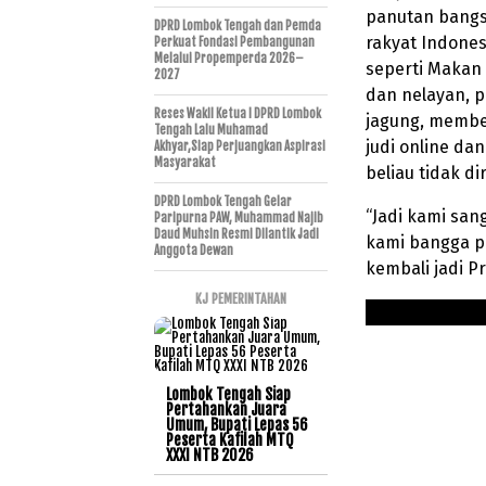
panutan bangs
DPRD Lombok Tengah dan Pemda
rakyat Indonesi
Perkuat Fondasi Pembangunan
Melalui Propemperda 2026–
seperti Makan 
2027
dan nelayan, 
Reses Wakil Ketua I DPRD Lombok
jagung, membe
Tengah Lalu Muhamad
judi online d
Akhyar,Siap Perjuangkan Aspirasi
Masyarakat
beliau tidak di
DPRD Lombok Tengah Gelar
“Jadi kami san
Paripurna PAW, Muhammad Najib
Daud Muhsin Resmi Dilantik Jadi
kami bangga p
Anggota Dewan
kembali jadi P
KJ PEMERINTAHAN
Lombok Tengah Siap
Pertahankan Juara
Umum, Bupati Lepas 56
Peserta Kafilah MTQ
XXXI NTB 2026