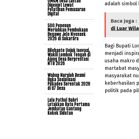
UMKM Desa Lantan
adalah simbol 
Digenjot Lewat
Pelatihan Pemasaran
Digital
Baca Juga :
500 Penenun
di Luar Wil
Meriahkan Pembukaan
Begawe Jelo Nyensek
2026 di Sukarara
Bagi Bupati Lo
Bilebante Unjuk Inovasi,
menjadi inspi
Wakili Lombok Tengah di
Ajang Desa Berprestasi
usaha makro d
NTB 2026
martabat masya
Wabup Nursiah Resmi
masyarakat nus
Buka Sosialisasi
keberhasilan 
Pilkades Serentak 2026
di 87 Desa
politik pada p
Lalu Pathul Bahri
Letakkan Batu Pertama
Jembatan Gantung
Kokok Sidutan