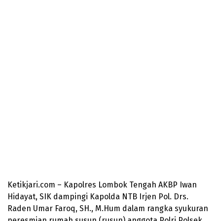
Ketikjari.com – Kapolres Lombok Tengah AKBP Iwan
Hidayat, SIK dampingi Kapolda NTB Irjen Pol. Drs.
Raden Umar Faroq, SH., M.Hum dalam rangka syukuran
peresmian rumah susun (rusun) anggota Polri Polsek