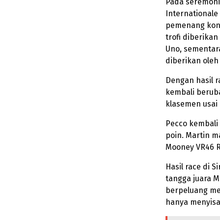
Pada seremoni
Internationale
pemenang kons
trofi diberika
Uno, sementara
diberikan oleh
Dengan hasil 
kembali beruba
klasemen usai 
Pecco kembali
poin. Martin m
Mooney VR46 R
Hasil race di 
tangga juara M
berpeluang me
hanya menyisak