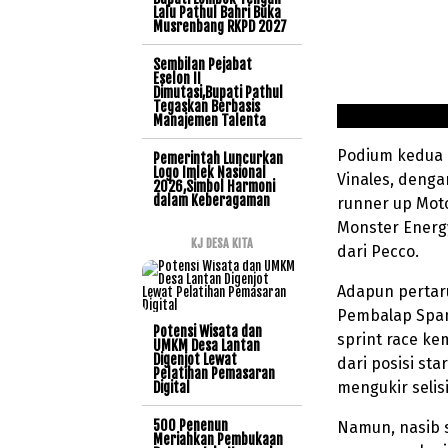
Lalu Pathul Bahri Buka
Musrenbang RKPD 2027
Sembilan Pejabat
Eselon II
Dimutasi,Bupati Pathul
Tegaskan Berbasis
Manajemen Talenta
Podium kedua d
Pemerintah Luncurkan
Logo Imlek Nasional
Vinales, dengan
2026,Simbol Harmoni
dalam Keberagaman
runner up Moto
Monster Energy
KJ DESA KITA
dari Pecco.
Adapun pertaru
Pembalap Span
Potensi Wisata dan
sprint race ke
UMKM Desa Lantan
Digenjot Lewat
dari posisi st
Pelatihan Pemasaran
mengukir selis
Digital
500 Penenun
Namun, nasib s
Meriahkan Pembukaan