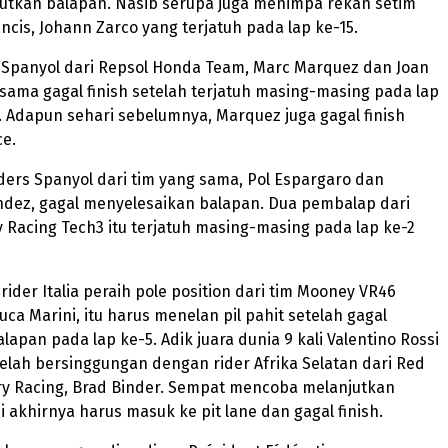
tkan balapan. Nasib serupa juga menimpa rekan setim
ancis, Johann Zarco yang terjatuh pada lap ke-15.
Spanyol dari Repsol Honda Team, Marc Marquez dan Joan
sama gagal finish setelah terjatuh masing-masing pada lap
. Adapun sehari sebelumnya, Marquez juga gagal finish
ce.
ders Spanyol dari tim yang sama, Pol Espargaro dan
ndez, gagal menyelesaikan balapan. Dua pembalap dari
 Racing Tech3 itu terjatuh masing-masing pada lap ke-2
rider Italia peraih pole position dari tim Mooney VR46
uca Marini, itu harus menelan pil pahit setelah gagal
lapan pada lap ke-5. Adik juara dunia 9 kali Valentino Rossi
etelah bersinggungan dengan rider Afrika Selatan dari Red
ry Racing, Brad Binder. Sempat mencoba melanjutkan
i akhirnya harus masuk ke pit lane dan gagal finish.