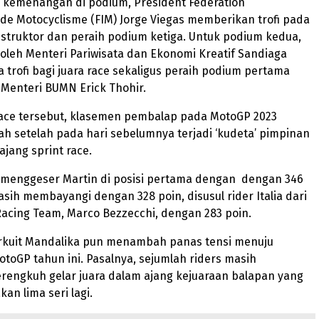
 kemenangan di podium, Président Fédération
 de Motocyclisme (FIM) Jorge Viegas memberikan trofi pada
truktor dan peraih podium ketiga. Untuk podium kedua,
n oleh Menteri Pariwisata dan Ekonomi Kreatif Sandiaga
 trofi bagi juara race sekaligus peraih podium pertama
 Menteri BUMN Erick Thohir.
race tersebut, klasemen pembalap pada MotoGP 2023
h setelah pada hari sebelumnya terjadi ‘kudeta’ pimpinan
ajang sprint race.
 menggeser Martin di posisi pertama dengan dengan 346
asih membayangi dengan 328 poin, disusul rider Italia dari
acing Team, Marco Bezzecchi, dengan 283 poin.
Sirkuit Mandalika pun menambah panas tensi menuju
otoGP tahun ini. Pasalnya, sejumlah riders masih
rengkuh gelar juara dalam ajang kejuaraan balapan yang
an lima seri lagi.