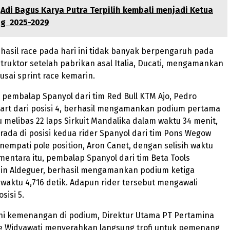
Adi Bagus Karya Putra Terpilih kembali menjadi Ketua
ng 2025-2029
 hasil race pada hari ini tidak banyak berpengaruh pada
ruktor setelah pabrikan asal Italia, Ducati, mengamankan
 usai sprint race kemarin.
, pembalap Spanyol dari tim Red Bull KTM Ajo, Pedro
tart dari posisi 4, berhasil mengamankan podium pertama
melibas 22 laps Sirkuit Mandalika dalam waktu 34 menit,
Berada di posisi kedua rider Spanyol dari tim Pons Wegow
empati pole position, Aron Canet, dengan selisih waktu
ementara itu, pembalap Spanyol dari tim Beta Tools
in Aldeguer, berhasil mengamankan podium ketiga
 waktu 4,716 detik. Adapun rider tersebut mengawali
sisi 5.
i kemenangan di podium, Direktur Utama PT Pertamina
ke Widyawati menyerahkan langsung trofi untuk pemenang