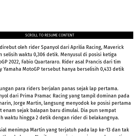
SCROLL TO RESUME CONTENT
irebut oleh rider Spanyol dari Aprilia Racing, Maverick
 selisih waktu 0,306 detik. Menyusul di posisi ketiga
GP 2022, Fabio Quartararo. Rider asal Prancis dari tim
 Yamaha MotoGP tersebut hanya berselisih 0,433 detik
ngan para riders berjalan panas sejak lap pertama.
yol dari Prima Pramac Racing yang tampil dominan pada
marin, Jorge Martin, langsung menyodok ke posisi pertama
art enam sejak balapan baru dimulai. Dia pun sempat
ih waktu hingga 2 detik dengan rider di belakangnya.
ial menimpa Martin yang terjatuh pada lap ke-13 dan tak