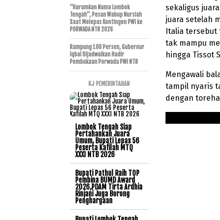
sekaligus juar
“Harumkan Nama Lombok
Tengah”, Pesan Wabup Nursiah
juara setelah 
Saat Melepas Kontingen PWI ke
PORWADA NTB 2026
Italia tersebu
tak mampu men
Rampung 100 Persen, Gubernur
hingga Tissot S
Iqbal Dijadwalkan Hadir
Pembukaan Porwada PWI NTB
Mengawali bala
KJ PEMERINTAHAN
tampil nyaris
dengan torehan
Lombok Tengah Siap
Pertahankan Juara
Umum, Bupati Lepas 56
Peserta Kafilah MTQ
XXXI NTB 2026
Bupati Pathul Raih TOP
Pembina BUMD Award
2026,PDAM Tirta Ardhia
Rinjani Juga Borong
Penghargaan
Bupati Lombok Tengah