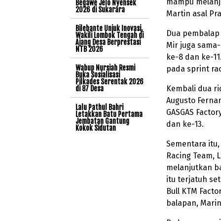
mampu melanju
Begawe Jelo Nyensek
2026 di Sukarara
Martin asal Pr
Bilebante Unjuk Inovasi,
Dua pembalap 
Wakili Lombok Tengah di
Ajang Desa Berprestasi
Mir juga sama-
NTB 2026
ke-8 dan ke-11
Wabup Nursiah Resmi
pada sprint ra
Buka Sosialisasi
Pilkades Serentak 2026
Kembali dua ri
di 87 Desa
Augusto Ferna
Lalu Pathul Bahri
GASGAS Factory
Letakkan Batu Pertama
Jembatan Gantung
dan ke-13.
Kokok Sidutan
Sementara itu, 
Racing Team, L
melanjutkan ba
itu terjatuh s
Bull KTM Facto
balapan, Marin