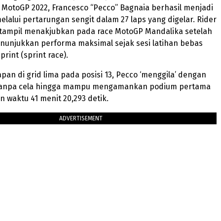
a MotoGP 2022, Francesco “Pecco” Bagnaia berhasil menjadi
melalui pertarungan sengit dalam 27 laps yang digelar. Rider
t tampil menakjubkan pada race MotoGP Mandalika setelah
unjukkan performa maksimal sejak sesi latihan bebas
print (sprint race).
pan di grid lima pada posisi 13, Pecco ‘menggila’ dengan
 tanpa cela hingga mampu mengamankan podium pertama
 waktu 41 menit 20,293 detik.
ADVERTISEMENT