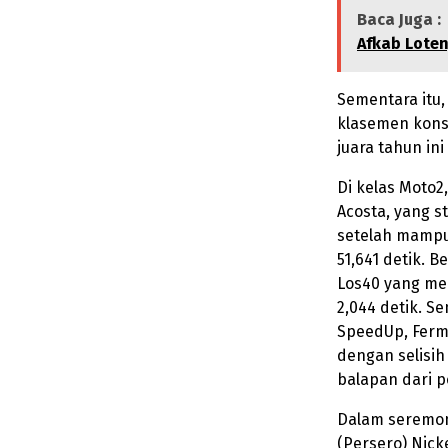
Baca Juga :
Afkab Lote
Sementara itu,
klasemen konst
juara tahun ini
Di kelas Moto2
Acosta, yang s
setelah mampu 
51,641 detik. 
Los40 yang men
2,044 detik. S
SpeedUp, Ferm
dengan selisih
balapan dari po
Dalam seremon
(Persero) Nic