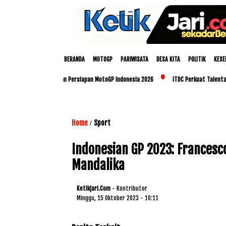
BERANDA
MOTOGP
PARIWISATA
DESA KITA
POLITIK
KESE
olda NTB Matangkan Persiapan MotoGP Indonesia 2026
ITDC Perkuat Talenta Lokal d
Home
Sport
/
Indonesian GP 2023: Frances
Mandalika
Ketikjari.com
- Kontributor
Minggu, 15 Oktober 2023 - 10:11