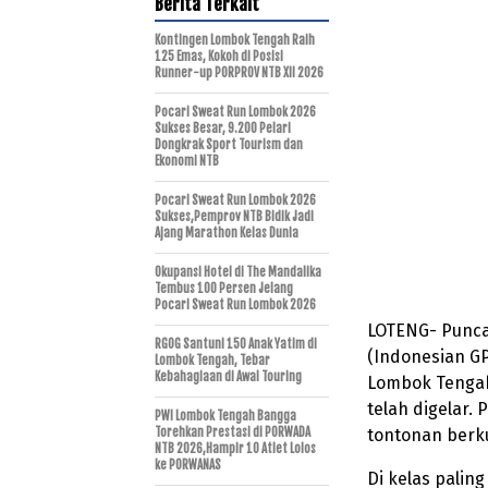
Berita Terkait
Kontingen Lombok Tengah Raih
125 Emas, Kokoh di Posisi
Runner-up PORPROV NTB XII 2026
Pocari Sweat Run Lombok 2026
Sukses Besar, 9.200 Pelari
Dongkrak Sport Tourism dan
Ekonomi NTB
Pocari Sweat Run Lombok 2026
Sukses,Pemprov NTB Bidik Jadi
Ajang Marathon Kelas Dunia
Okupansi Hotel di The Mandalika
Tembus 100 Persen Jelang
Pocari Sweat Run Lombok 2026
LOTENG- Punca
RGOG Santuni 150 Anak Yatim di
(Indonesian GP
Lombok Tengah, Tebar
Kebahagiaan di Awal Touring
Lombok Tengah,
telah digelar.
PWI Lombok Tengah Bangga
Torehkan Prestasi di PORWADA
tontonan berk
NTB 2026,Hampir 10 Atlet Lolos
ke PORWANAS
Di kelas palin