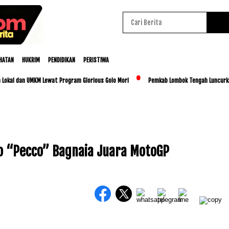
HATAN
HUKRIM
PENDIDIKAN
PERISTIWA
an UMKM Lewat Program Glorious Golo Mori
Pemkab Lombok Tengah Luncurkan BESTI, 
co “Pecco” Bagnaia Juara MotoGP