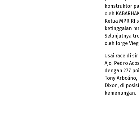
konstruktor pad
oleh KABARHAK
Ketua MPR RI s
ketinggalan m
Selanjutnya tr
oleh Jorge Vieg
Usai race di s
Ajo, Pedro Ac
dengan 277 poin
Tony Arbolino,
Dixon, di posi
kemenangan.