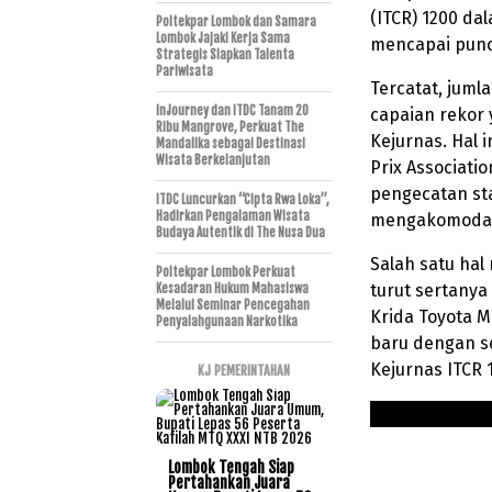
(ITCR) 1200 da
Poltekpar Lombok dan Samara
Lombok Jajaki Kerja Sama
mencapai pun
Strategis Siapkan Talenta
Pariwisata
Tercatat, jum
InJourney dan ITDC Tanam 20
capaian rekor 
Ribu Mangrove, Perkuat The
Kejurnas. Hal
Mandalika sebagai Destinasi
Wisata Berkelanjutan
Prix Associat
pengecatan st
ITDC Luncurkan “Cipta Rwa Loka”,
Hadirkan Pengalaman Wisata
mengakomodasi
Budaya Autentik di The Nusa Dua
Salah satu ha
Poltekpar Lombok Perkuat
turut sertanya
Kesadaran Hukum Mahasiswa
Melalui Seminar Pencegahan
Krida Toyota 
Penyalahgunaan Narkotika
baru dengan s
Kejurnas ITCR 
KJ PEMERINTAHAN
Lombok Tengah Siap
Pertahankan Juara