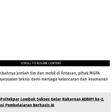
SCROLL TO RESUME CONTENT
bahnya jumlah tim dan mobil di lintasan, pihak MGPA
yesuaian teknis demi menjaga kelancaran dan keamanan
Poltekpar Lombok Sukses Gelar Rakornas ADBIPI ke-2,
si Pembelajaran Berbasis AI