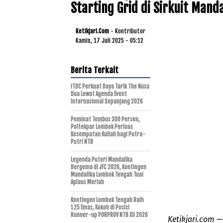
Starting Grid di Sirkuit Manda
Ketikjari.com
- Kontributor
Kamis, 17 Juli 2025 - 05:12
Berita Terkait
ITDC Perkuat Daya Tarik The Nusa
Dua Lewat Agenda Event
Internasional Sepanjang 2026
Peminat Tembus 300 Persen,
Poltekpar Lombok Perluas
Kesempatan Kuliah bagi Putra-
Putri NTB
Legenda Puteri Mandalika
Bergema di JFC 2026, Kontingen
Mandalika Lombok Tengah Tuai
Aplaus Meriah
Kontingen Lombok Tengah Raih
125 Emas, Kokoh di Posisi
Runner-up PORPROV NTB XII 2026
Ketikjari.com —