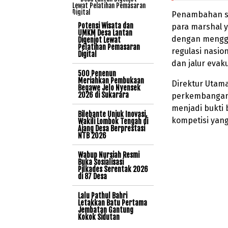
Penambahan sta
Potensi Wisata dan
para marshal 
UMKM Desa Lantan
dengan menggu
Digenjot Lewat
Pelatihan Pemasaran
regulasi nasion
Digital
dan jalur evaku
500 Penenun
Meriahkan Pembukaan
Direktur Utam
Begawe Jelo Nyensek
2026 di Sukarara
perkembangan p
menjadi bukti
Bilebante Unjuk Inovasi,
kompetisi yang
Wakili Lombok Tengah di
Ajang Desa Berprestasi
NTB 2026
Wabup Nursiah Resmi
Buka Sosialisasi
Pilkades Serentak 2026
di 87 Desa
Lalu Pathul Bahri
Letakkan Batu Pertama
Jembatan Gantung
Kokok Sidutan