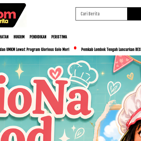
HATAN
HUKRIM
PENDIDIKAN
PERISTIWA
gram Glorious Golo Mori
Pemkab Lombok Tengah Luncurkan BESTI, Libatkan Ribuan Si