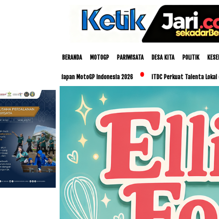
BERANDA
MOTOGP
PARIWISATA
DESA KITA
POLITIK
KESE
 Persiapan MotoGP Indonesia 2026
ITDC Perkuat Talenta Lokal dan UMKM Lewat Pro