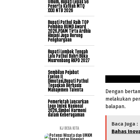
Umum, Bupati Lepas 56
Peserta Kafilah MTQ
XXXI NTB 2026
Bupati Pathul Raih TOP
Pembina BUMD Award
2026,PDAM Tirta Ardhia
Rinjani Juga Borong
Penghargaan
Bupati Lombok Tengah
Lalu Pathul Bahri Buka
Musrenbang RKPD 2027
Sembilan Pejabat
Eselon II
Dimutasi,Bupati Pathul
Tegaskan Berbasis
Manajemen Talenta
Dengan bertam
melakukan pen
Pemerintah Luncurkan
Logo Imlek Nasional
balapan.
2026,Simbol Harmoni
dalam Keberagaman
Baca Juga :
KJ DESA KITA
Bahas Inova