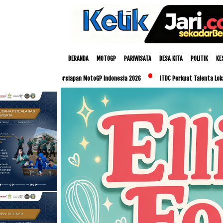
BERANDA
MOTOGP
PARIWISATA
DESA KITA
POLITIK
KE
kan Persiapan MotoGP Indonesia 2026
ITDC Perkuat Talenta Lokal dan UMKM Lewat P