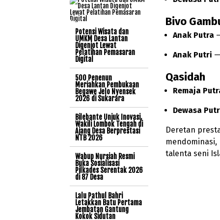
Bivo Gamb
Potensi Wisata dan
Anak Putra
UMKM Desa Lantan
Digenjot Lewat
Pelatihan Pemasaran
Anak Putri
Digital
Qasidah
500 Penenun
Meriahkan Pembukaan
Remaja Putr
Begawe Jelo Nyensek
2026 di Sukarara
Dewasa Putr
Bilebante Unjuk Inovasi,
Wakili Lombok Tengah di
Deretan presta
Ajang Desa Berprestasi
NTB 2026
mendominasi, 
talenta seni Is
Wabup Nursiah Resmi
Buka Sosialisasi
Pilkades Serentak 2026
di 87 Desa
Lalu Pathul Bahri
Letakkan Batu Pertama
Jembatan Gantung
Kokok Sidutan