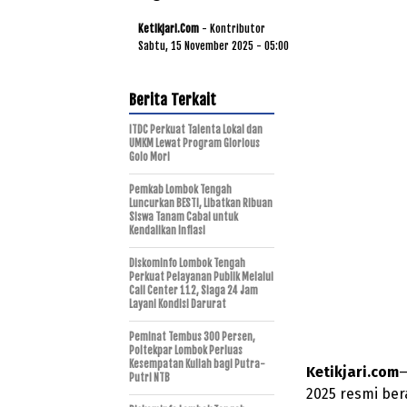
Ketikjari.com
- Kontributor
Sabtu, 15 November 2025 - 05:00
Berita Terkait
ITDC Perkuat Talenta Lokal dan
UMKM Lewat Program Glorious
Golo Mori
Pemkab Lombok Tengah
Luncurkan BESTI, Libatkan Ribuan
Siswa Tanam Cabai untuk
Kendalikan Inflasi
Diskominfo Lombok Tengah
Perkuat Pelayanan Publik Melalui
Call Center 112, Siaga 24 Jam
Layani Kondisi Darurat
Peminat Tembus 300 Persen,
Poltekpar Lombok Perluas
Kesempatan Kuliah bagi Putra-
Ketikjari.com
—
Putri NTB
2025 resmi ber