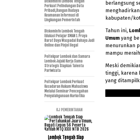
Diskominfo Lombok Tengah
berlangsung se
Perkuat Pelindungan Data
menghadirkan p
Pribadi,Bangun Budaya
Keamanan Informasi di
kabupaten/kot
Lingkungan Pemerintah
Tahun ini,
Lomb
Diskominfo Lombok Tengah
Edukasi Pelajar SMAN 1 Praya
Umum
yang be
Barat Daya Waspadai Bahaya Judi
menurunkan pe
Online dan Pinjol Ilegal
mampu meraih s
Poltekpar Lombok dan Samara
Lombok Jajaki Kerja Sama
Meski demikia
Strategis Siapkan Talenta
Pariwisata
tinggi, karena
yang ditampilk
Poltekpar Lombok Perkuat
Kesadaran Hukum Mahasiswa
Melalui Seminar Pencegahan
Penyalahgunaan Narkotika
KJ PEMERINTAHAN
Lombok Tengah Siap