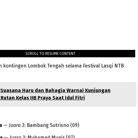
SCROLL TO RESUME CONTENT
n kontingen Lombok Tengah selama Festival Lasqi NTB
Suasana Haru dan Bahagia Warnai Kunjungan
Rutan Kelas IIB Praya Saat Idul Fitri
a
—
Juara 3
: Bambang Sutrisno (09)
ra
—
Juara 3
: Muhamad Munir (07)