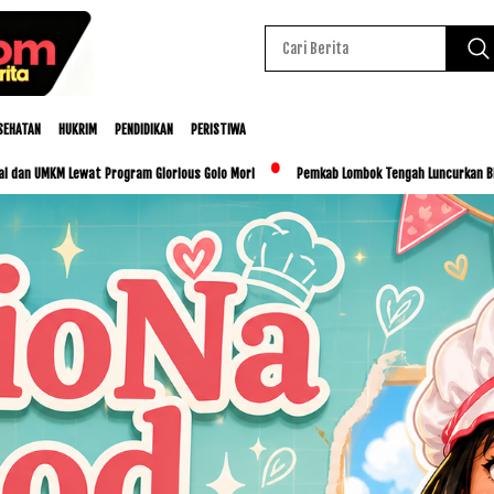
SEHATAN
HUKRIM
PENDIDIKAN
PERISTIWA
rogram Glorious Golo Mori
Pemkab Lombok Tengah Luncurkan BESTI, Libatkan Ribuan