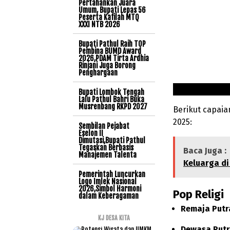
Pertahankan Juara
Umum, Bupati Lepas 56
Peserta Kafilah MTQ
XXXI NTB 2026
Bupati Pathul Raih TOP
Pembina BUMD Award
2026,PDAM Tirta Ardhia
Rinjani Juga Borong
Penghargaan
Bupati Lombok Tengah
Lalu Pathul Bahri Buka
Musrenbang RKPD 2027
Berikut capaia
2025:
Sembilan Pejabat
Eselon II
Dimutasi,Bupati Pathul
Tegaskan Berbasis
Baca Juga :
Manajemen Talenta
Keluarga di 
Pemerintah Luncurkan
Logo Imlek Nasional
2026,Simbol Harmoni
Pop Religi
dalam Keberagaman
Remaja Putr
KJ DESA KITA
Dewasa Put