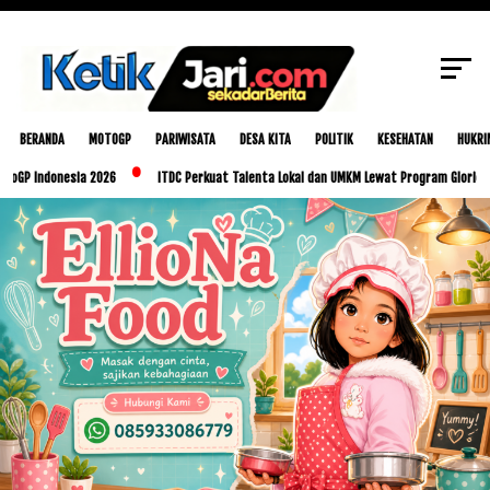
SCROLL TO CONTINUE WITH CONTENT
BERANDA
MOTOGP
PARIWISATA
DESA KITA
POLITIK
KESEHATAN
HUKRI
onesia 2026
ITDC Perkuat Talenta Lokal dan UMKM Lewat Program Glorious Golo Mo