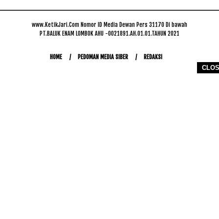
www.KetikJari.Com Nomor ID Media Dewan Pers 31170 Di bawah
PT.BALUK ENAM LOMBOK AHU -0021891.AH.01.01.TAHUN 2021
HOME
PEDOMAN MEDIA SIBER
REDAKSI
CLO
COPYRIGHT © 2026 WWW.KETIKJARI.COM - ALL RIGHTS RESERVED