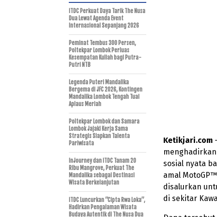
ITDC Perkuat Daya Tarik The Nusa
Dua Lewat Agenda Event
Internasional Sepanjang 2026
Peminat Tembus 300 Persen,
Poltekpar Lombok Perluas
Kesempatan Kuliah bagi Putra-
Putri NTB
Legenda Puteri Mandalika
Bergema di JFC 2026, Kontingen
Mandalika Lombok Tengah Tuai
Aplaus Meriah
Poltekpar Lombok dan Samara
Lombok Jajaki Kerja Sama
Strategis Siapkan Talenta
Ketikjari.com
Pariwisata
menghadirkan 
InJourney dan ITDC Tanam 20
sosial nyata b
Ribu Mangrove, Perkuat The
amal MotoGP™ 
Mandalika sebagai Destinasi
Wisata Berkelanjutan
disalurkan un
di sekitar Kaw
ITDC Luncurkan “Cipta Rwa Loka”,
Hadirkan Pengalaman Wisata
Budaya Autentik di The Nusa Dua