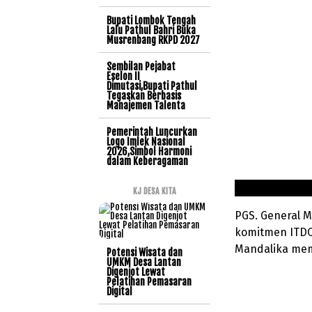
Bupati Lombok Tengah
Lalu Pathul Bahri Buka
Musrenbang RKPD 2027
Sembilan Pejabat
Eselon II
Dimutasi,Bupati Pathul
Tegaskan Berbasis
Manajemen Talenta
Pemerintah Luncurkan
Logo Imlek Nasional
2026,Simbol Harmoni
dalam Keberagaman
KJ DESA KITA
PGS. General 
komitmen ITDC 
Mandalika mem
Potensi Wisata dan
UMKM Desa Lantan
Digenjot Lewat
Pelatihan Pemasaran
Digital