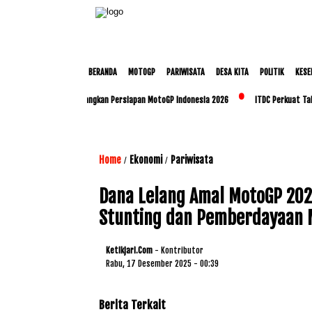
BERANDA
MOTOGP
PARIWISATA
DESA KITA
POLITIK
KESE
 dan Polda NTB Matangkan Persiapan MotoGP Indonesia 2026
ITDC Perkuat Talenta 
Home
Ekonomi
Pariwisata
/
/
Dana Lelang Amal MotoGP 202
Stunting dan Pemberdayaan 
Ketikjari.com
- Kontributor
Rabu, 17 Desember 2025 - 00:39
Berita Terkait