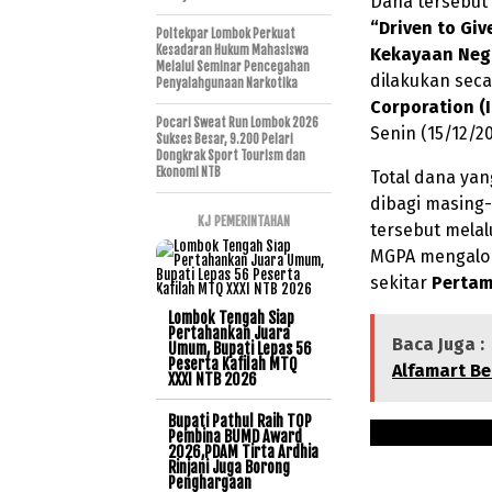
Dana tersebut
“Driven to Giv
Poltekpar Lombok Perkuat
Kesadaran Hukum Mahasiswa
Kekayaan Neg
Melalui Seminar Pencegahan
dilakukan sec
Penyalahgunaan Narkotika
Corporation (
Pocari Sweat Run Lombok 2026
Senin (15/12/2
Sukses Besar, 9.200 Pelari
Dongkrak Sport Tourism dan
Ekonomi NTB
Total dana ya
dibagi masing
KJ PEMERINTAHAN
tersebut melal
MGPA mengalo
sekitar
Pertam
Lombok Tengah Siap
Pertahankan Juara
Baca Juga :
Umum, Bupati Lepas 56
Peserta Kafilah MTQ
Alfamart Be
XXXI NTB 2026
Bupati Pathul Raih TOP
Pembina BUMD Award
2026,PDAM Tirta Ardhia
Rinjani Juga Borong
Penghargaan