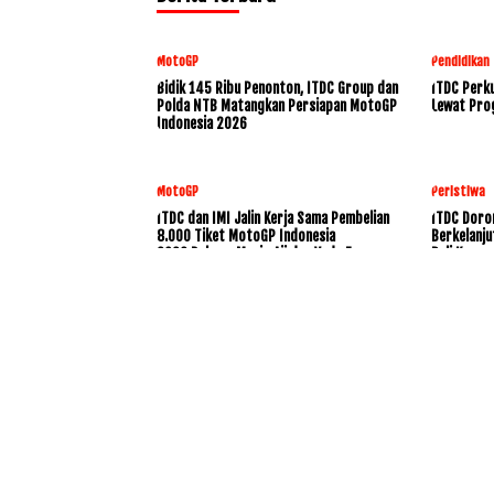
MotoGP
Pendidikan
Bidik 145 Ribu Penonton, ITDC Group dan
ITDC Perku
Polda NTB Matangkan Persiapan MotoGP
Lewat Pro
Indonesia 2026
MotoGP
Peristiwa
ITDC dan IMI Jalin Kerja Sama Pembelian
ITDC Doro
8.000 Tiket MotoGP Indonesia
Berkelanju
2026,Dukung Mario Aji dan Veda Ega
Bali Konse