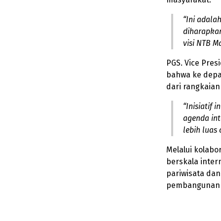
“Ini adala
diharapka
visi
NTB M
PGS. Vice Pre
bahwa ke depa
dari rangkaian
“Inisiatif 
agenda int
lebih luas
Melalui kolabor
berskala inter
pariwisata dan
pembangunan so