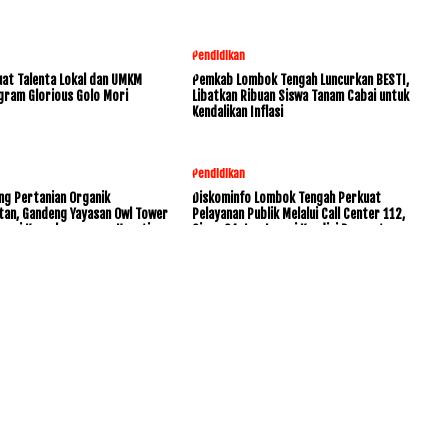
Pendidikan
at Talenta Lokal dan UMKM
Pemkab Lombok Tengah Luncurkan BESTI,
gram Glorious Golo Mori
Libatkan Ribuan Siswa Tanam Cabai untuk
Kendalikan Inflasi
Pendidikan
ng Pertanian Organik
Diskominfo Lombok Tengah Perkuat
tan, Gandeng Yayasan Owl Tower
Pelayanan Publik Melalui Call Center 112,
rvasi Keanekaragaman Hayati
Siaga 24 Jam Layani Kondisi Darurat
www.KetikJari.Com Nomor ID Media Dewan Pers 31170 Di bawah
PT.BALUK ENAM LOMBOK AHU -0021891.AH.01.01.TAHUN 2021