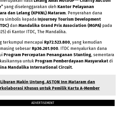
 merupakan hasil
Lelang Amal MotoGP™ Charity Auction
e”
yang diselenggarakan oleh
Kantor Pelayanan
ara dan Lelang (KPKNL) Mataram
. Penyerahan dana
ara simbolis kepada
InJourney Tourism Development
ITDC)
dan
Mandalika Grand Prix Association (MGPA)
pada
025) di Kantor ITDC, The Mandalika.
ng terkumpul mencapai
Rp72.523.800
, yang kemudian
-masing sebesar
Rp36.261.900
. ITDC menyalurkan dana
ui
Program Percepatan Penanganan Stunting
, sementara
kasikannya untuk
Program Pemberdayaan Masyarakat
di
ina Mandalika International Circuit
.
Liburan Makin Untung, ASTON Inn Mataram dan
rkolaborasi Khusus untuk Pemilik Kartu A-Member
ADVERTISEMENT