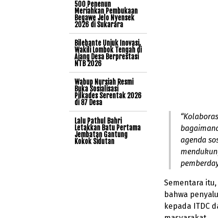
500 Penenun
Meriahkan Pembukaan
Begawe Jelo Nyensek
2026 di Sukarara
Bilebante Unjuk Inovasi,
Wakili Lombok Tengah di
Ajang Desa Berprestasi
NTB 2026
Wabup Nursiah Resmi
Buka Sosialisasi
Pilkades Serentak 2026
di 87 Desa
“Kolabora
Lalu Pathul Bahri
Letakkan Batu Pertama
bagaimana 
Jembatan Gantung
agenda sos
Kokok Sidutan
mendukung
pemberdaya
Sementara itu
bahwa penyalu
kepada ITDC d
masyarakat.