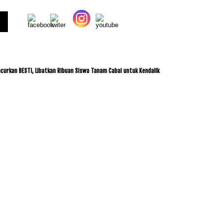
BESTI, Libatkan Ribuan Siswa Tanam Cabai untuk Kendalikan Inflasi
ITDC dan IMI J