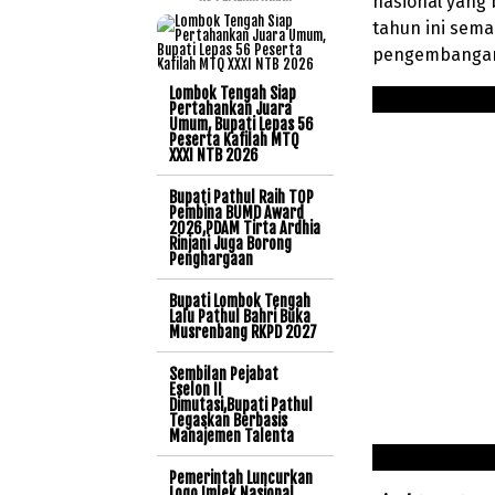
nasional yang 
tahun ini sem
pengembangan 
Lombok Tengah Siap
Pertahankan Juara
Umum, Bupati Lepas 56
Peserta Kafilah MTQ
XXXI NTB 2026
Bupati Pathul Raih TOP
Pembina BUMD Award
2026,PDAM Tirta Ardhia
Rinjani Juga Borong
Penghargaan
Bupati Lombok Tengah
Lalu Pathul Bahri Buka
Musrenbang RKPD 2027
Sembilan Pejabat
Eselon II
Dimutasi,Bupati Pathul
Tegaskan Berbasis
Manajemen Talenta
Pemerintah Luncurkan
Logo Imlek Nasional