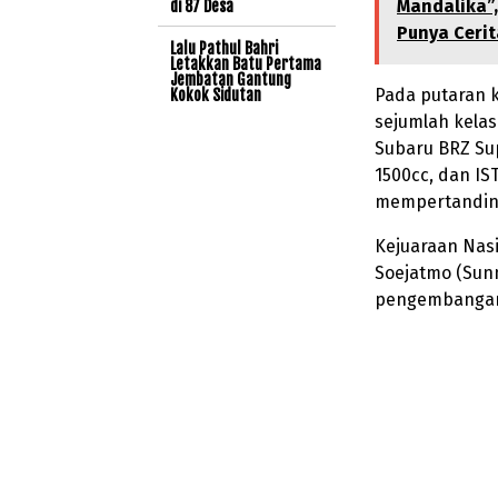
Mandalika”,
di 87 Desa
Punya Cerit
Lalu Pathul Bahri
Letakkan Batu Pertama
Jembatan Gantung
Pada putaran k
Kokok Sidutan
sejumlah kelas
Subaru BRZ Sup
1500cc, dan IS
mempertanding
Kejuaraan Nasi
Soejatmo (Sunn
pengembangan 