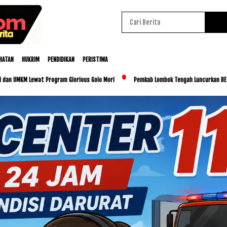
HATAN
HUKRIM
PENDIDIKAN
PERISTIWA
wat Program Glorious Golo Mori
Pemkab Lombok Tengah Luncurkan BESTI, Libatkan R