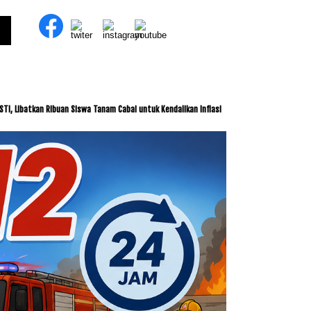
ibuan Siswa Tanam Cabai untuk Kendalikan Inflasi
ITDC dan IMI Jalin Kerja Sama P