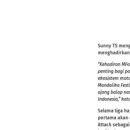
Sunny TS meng
menghadirkan 
“Kehadiran MFo
penting bagi p
ekosistem moto
Mandalika Fest
ajang balap n
Indonesia,” kat
Selama tiga har
pertama akan d
Attack sebaga