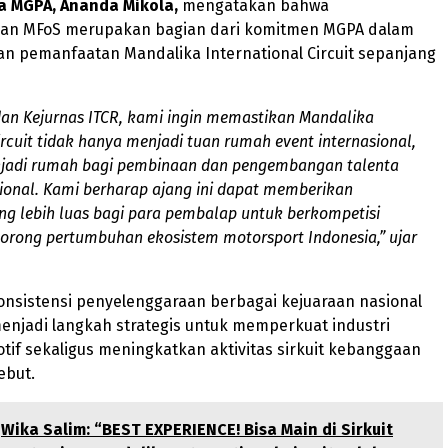
a MGPA, Ananda Mikola,
mengatakan bahwa
an MFoS merupakan bagian dari komitmen MGPA dalam
n pemanfaatan Mandalika International Circuit sepanjang
dan Kejurnas ITCR, kami ingin memastikan Mandalika
ircuit tidak hanya menjadi tuan rumah event internasional,
njadi rumah bagi pembinaan dan pengembangan talenta
ional. Kami berharap ajang ini dapat memberikan
g lebih luas bagi para pembalap untuk berkompetisi
orong pertumbuhan ekosistem motorsport Indonesia,” ujar
onsistensi penyelenggaraan berbagai kejuaraan nasional
enjadi langkah strategis untuk memperkuat industri
tif sekaligus meningkatkan aktivitas sirkuit kebanggaan
ebut.
Wika Salim: “BEST EXPERIENCE! Bisa Main di Sirkuit