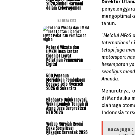
Direktur Utam
2026,Simbol Harmoni
dalam Keberagaman
penyelenggara
mengoptimalka
KJ DESA KITA
tahun.
“
Melalui MFoS 
International C
Potensi Wisata dan
tetapi juga me
UMKM Desa Lantan
Digenjot Lewat
motorsport nas
Pelatihan Pemasaran
kesempatan yan
Digital
sekaligus mend
500 Penenun
Ananda.
Meriahkan Pembukaan
Begawe Jelo Nyensek
2026 di Sukarara
Menurutnya, k
di Mandalika m
Bilebante Unjuk Inovasi,
Wakili Lombok Tengah di
olahraga otomo
Ajang Desa Berprestasi
Indonesia ters
NTB 2026
Wabup Nursiah Resmi
Buka Sosialisasi
Baca Juga :
Pilkades Serentak 2026