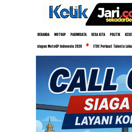
BERANDA
MOTOGP
PARIWISATA
DESA KITA
POLITIK
KESE
atangkan Persiapan MotoGP Indonesia 2026
ITDC Perkuat Talenta Lokal dan UMKM Le