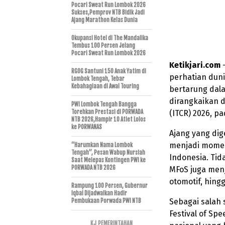
Pocari Sweat Run Lombok 2026
Sukses,Pemprov NTB Bidik Jadi
Ajang Marathon Kelas Dunia
Okupansi Hotel di The Mandalika
Tembus 100 Persen Jelang
Pocari Sweat Run Lombok 2026
Ketikjari.com
–
RGOG Santuni 150 Anak Yatim di
perhatian duni
Lombok Tengah, Tebar
Kebahagiaan di Awal Touring
bertarung dala
dirangkaikan d
PWI Lombok Tengah Bangga
Torehkan Prestasi di PORWADA
(ITCR) 2026, p
NTB 2026,Hampir 10 Atlet Lolos
ke PORWANAS
Ajang yang dig
menjadi mome
“Harumkan Nama Lombok
Tengah”, Pesan Wabup Nursiah
Indonesia. Tid
Saat Melepas Kontingen PWI ke
PORWADA NTB 2026
MFoS juga men
otomotif, hing
Rampung 100 Persen, Gubernur
Iqbal Dijadwalkan Hadir
Sebagai salah 
Pembukaan Porwada PWI NTB
Festival of Sp
KJ PEMERINTAHAN