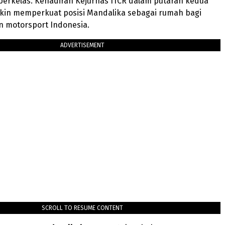
berkelas. Kehadiran Kejurnas ITCR dalam putaran kedua
akin memperkuat posisi Mandalika sebagai rumah bagi
motorsport Indonesia.
ADVERTISEMENT
SCROLL TO RESUME CONTENT