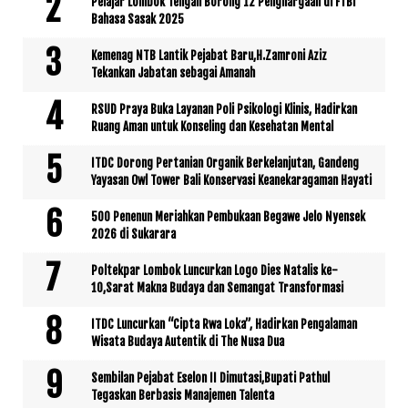
Pelajar Lombok Tengah Borong 12 Penghargaan di FTBI
Bahasa Sasak 2025
Kemenag NTB Lantik Pejabat Baru,H.Zamroni Aziz
Tekankan Jabatan sebagai Amanah
RSUD Praya Buka Layanan Poli Psikologi Klinis, Hadirkan
Ruang Aman untuk Konseling dan Kesehatan Mental
ITDC Dorong Pertanian Organik Berkelanjutan, Gandeng
Yayasan Owl Tower Bali Konservasi Keanekaragaman Hayati
500 Penenun Meriahkan Pembukaan Begawe Jelo Nyensek
2026 di Sukarara
Poltekpar Lombok Luncurkan Logo Dies Natalis ke-
10,Sarat Makna Budaya dan Semangat Transformasi
ITDC Luncurkan “Cipta Rwa Loka”, Hadirkan Pengalaman
Wisata Budaya Autentik di The Nusa Dua
Sembilan Pejabat Eselon II Dimutasi,Bupati Pathul
Tegaskan Berbasis Manajemen Talenta