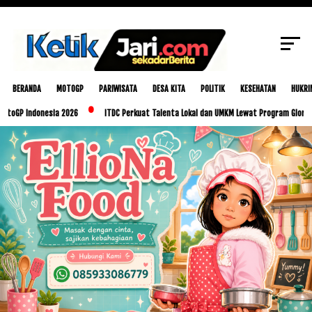
SCROLL TO CONTINUE WITH CONTENT
BERANDA
MOTOGP
PARIWISATA
DESA KITA
POLITIK
KESEHATAN
HUKRI
onesia 2026
ITDC Perkuat Talenta Lokal dan UMKM Lewat Program Glorious Golo Mo