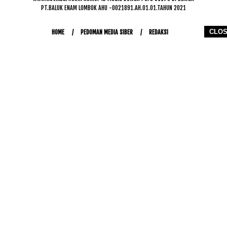
PT.BALUK ENAM LOMBOK AHU -0021891.AH.01.01.TAHUN 2021
CLO
HOME
PEDOMAN MEDIA SIBER
REDAKSI
COPYRIGHT © 2026 WWW.KETIKJARI.COM - ALL RIGHTS RESERVED