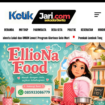
SCROLL TO CONTINUE WITH CONTENT
BERANDA
MOTOGP
PARIWISATA
DESA KITA
POLITIK
KESEHATAN
HUKRI
 Lokal dan UMKM Lewat Program Glorious Golo Mori
Pemkab Lombok Tengah Luncurkan