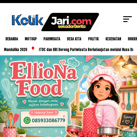
SCROLL TO CONTINUE WITH CONTENT
BERANDA
MOTOGP
PARIWISATA
DESA KITA
POLITIK
KESEHATAN
HUKRI
lika 2026
ITDC dan BRI Dorong Pariwisata Berkelanjutan melalui Nusa Dua Eco Mark