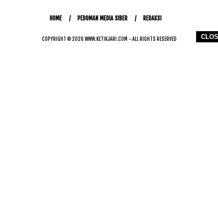
HOME
PEDOMAN MEDIA SIBER
REDAKSI
CLO
COPYRIGHT © 2026 WWW.KETIKJARI.COM - ALL RIGHTS RESERVED