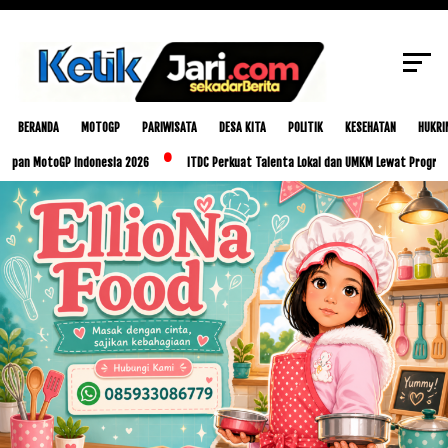
SCROLL TO CONTINUE WITH CONTENT
BERANDA
MOTOGP
PARIWISATA
DESA KITA
POLITIK
KESEHATAN
HUKRI
oGP Indonesia 2026
ITDC Perkuat Talenta Lokal dan UMKM Lewat Program Glorious G