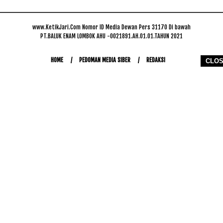
www.KetikJari.Com Nomor ID Media Dewan Pers 31170 Di bawah
PT.BALUK ENAM LOMBOK AHU -0021891.AH.01.01.TAHUN 2021
HOME
PEDOMAN MEDIA SIBER
REDAKSI
CLO
COPYRIGHT © 2026 WWW.KETIKJARI.COM - ALL RIGHTS RESERVED