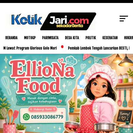
Pencuri IPhone Milik Turis Tiongkok
SCROLL TO CONTINUE WITH CONTENT
BERANDA
MOTOGP
PARIWISATA
DESA KITA
POLITIK
KESEHATAN
HUKRI
t Program Glorious Golo Mori
Pemkab Lombok Tengah Luncurkan BESTI, Libatkan Rib