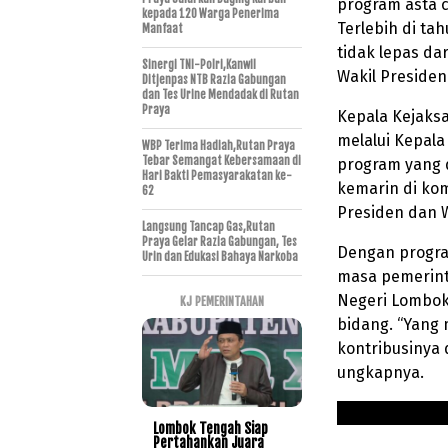
program asta c
kepada 120 Warga Penerima
Terlebih di ta
Manfaat
tidak lepas da
Sinergi TNI-Polri,Kanwil
Wakil Presiden
Ditjenpas NTB Razia Gabungan
dan Tes Urine Mendadak di Rutan
Praya
Kepala Kejaks
melalui Kepala
WBP Terima Hadiah,Rutan Praya
Tebar Semangat Kebersamaan di
program yang 
Hari Bakti Pemasyarakatan ke-
kemarin di ko
62
Presiden dan W
Langsung Tancap Gas,Rutan
Praya Gelar Razia Gabungan, Tes
Dengan program
Urin dan Edukasi Bahaya Narkoba
masa pemerinta
Negeri Lombok
KJ PEMERINTAHAN
bidang. “Yang
kontribusinya 
ungkapnya.
Lombok Tengah Siap
Pertahankan Juara