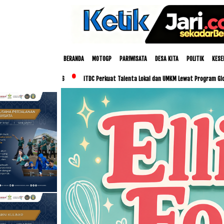
BERANDA
MOTOGP
PARIWISATA
DESA KITA
POLITIK
KESE
026
ITDC Perkuat Talenta Lokal dan UMKM Lewat Program Glorious Golo Mori