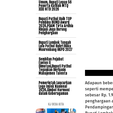
Umum, Bupati Lepas 56
Peserta Kafilah MTQ
XXXI NTB 2026
Bupati Pathul Raih TOP
Pembina BUMD Award
2026,PDAM Tirta Ardhia
Rinjani Juga Borong
Penghargaan
Bupati Lombok Tengah
Lalu Pathul Bahri Buka
Musrenbang RKPD 2027
Sembilan Pejabat
Eselon II
Dimutasi,Bupati Pathul
Tegaskan Berbasis
Manajemen Talenta
Adapaun bebera
Pemerintah Luncurkan
Logo Imlek Nasional
seperti mempe
2026,Simbol Harmoni
dalam Keberagaman
sebesar Rp. 1.
penghargaan a
KJ DESA KITA
Pendampingan 