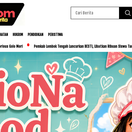
HATAN
HUKRIM
PENDIDIKAN
PERISTIWA
Pemkab Lombok Tengah Luncurkan BESTI, Libatkan Ribuan Siswa Tanam Cabai untuk Kendali