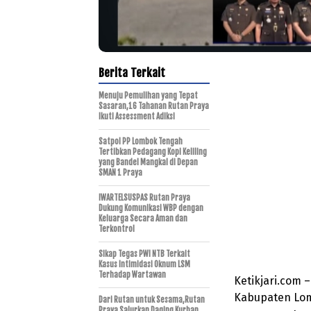
Berita Terkait
Menuju Pemulihan yang Tepat
Sasaran,16 Tahanan Rutan Praya
Ikuti Assessment Adiksi
Satpol PP Lombok Tengah
Tertibkan Pedagang Kopi Keliling
yang Bandel Mangkal di Depan
SMAN 1 Praya
IWARTELSUSPAS Rutan Praya
Dukung Komunikasi WBP dengan
Keluarga Secara Aman dan
Terkontrol
Sikap Tegas PWI NTB Terkait
Kasus Intimidasi Oknum LSM
Terhadap Wartawan
Ketikjari.com 
Kabupaten Lom
Dari Rutan untuk Sesama,Rutan
Praya Salurkan Daging Kurban