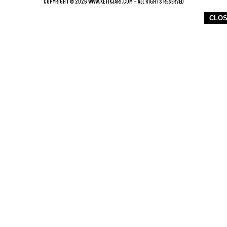
COPYRIGHT © 2026 WWW.KETIKJARI.COM - ALL RIGHTS RESERVED
CLO