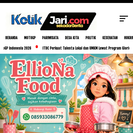
SCROLL TO CONTINUE WITH CONTENT
BERANDA
MOTOGP
PARIWISATA
DESA KITA
POLITIK
KESEHATAN
HUKRI
onesia 2026
ITDC Perkuat Talenta Lokal dan UMKM Lewat Program Glorious Golo Mor