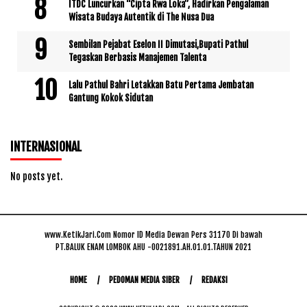
ITDC Luncurkan “Cipta Rwa Loka”, Hadirkan Pengalaman
Wisata Budaya Autentik di The Nusa Dua
Sembilan Pejabat Eselon II Dimutasi,Bupati Pathul
Tegaskan Berbasis Manajemen Talenta
Lalu Pathul Bahri Letakkan Batu Pertama Jembatan
Gantung Kokok Sidutan
INTERNASIONAL
No posts yet.
www.KetikJari.Com Nomor ID Media Dewan Pers 31170 Di bawah
PT.BALUK ENAM LOMBOK AHU -0021891.AH.01.01.TAHUN 2021
HOME
PEDOMAN MEDIA SIBER
REDAKSI