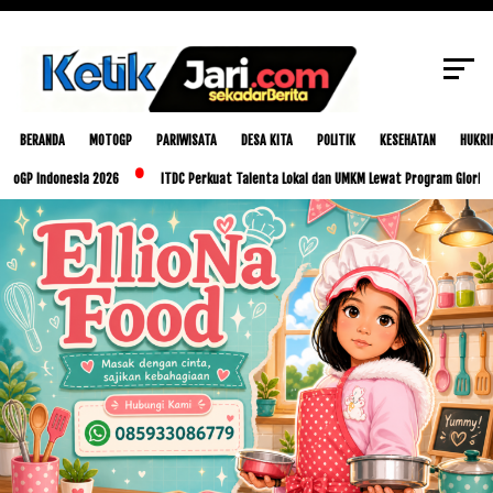
SCROLL TO CONTINUE WITH CONTENT
BERANDA
MOTOGP
PARIWISATA
DESA KITA
POLITIK
KESEHATAN
HUKRI
onesia 2026
ITDC Perkuat Talenta Lokal dan UMKM Lewat Program Glorious Golo Mor