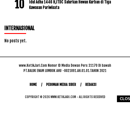
Idul Adha 1446 H,ITDC Salurkan Hewan Kurban di Tiga
Kawasan Pariwisata
INTERNASIONAL
No posts yet.
www.KetikJari.Com Nomor ID Media Dewan Pers 31170 Di bawah
PT.BALUK ENAM LOMBOK AHU -0021891.AH.01.01.TAHUN 2021
HOME
PEDOMAN MEDIA SIBER
REDAKSI
COPYRIGHT © 2026 WWW.KETIKJARI.COM - ALL RIGHTS RESERVED
CLO