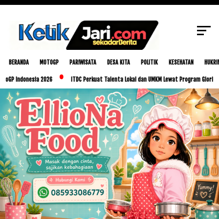
SCROLL TO CONTINUE WITH CONTENT
BERANDA
MOTOGP
PARIWISATA
DESA KITA
POLITIK
KESEHATAN
HUKRI
onesia 2026
ITDC Perkuat Talenta Lokal dan UMKM Lewat Program Glorious Golo Mor