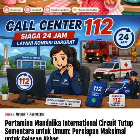
/
/
Home
MotoGP
Pariwisata
Pertamina Mandalika International Circuit Tutup
Sementara untuk Umum: Persiapan Maksimal
untuk Gelaran Akbar