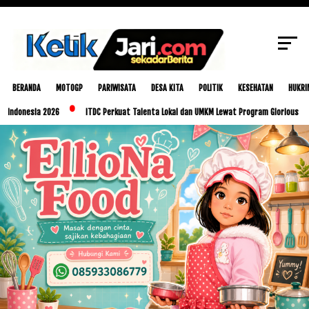
SCROLL TO CONTINUE WITH CONTENT
BERANDA
MOTOGP
PARIWISATA
DESA KITA
POLITIK
KESEHATAN
HUKRI
ia 2026
ITDC Perkuat Talenta Lokal dan UMKM Lewat Program Glorious Golo Mori