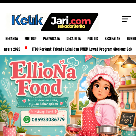
SCROLL TO CONTINUE WITH CONTENT
BERANDA
MOTOGP
PARIWISATA
DESA KITA
POLITIK
KESEHATAN
HUKRI
2026
ITDC Perkuat Talenta Lokal dan UMKM Lewat Program Glorious Golo Mori