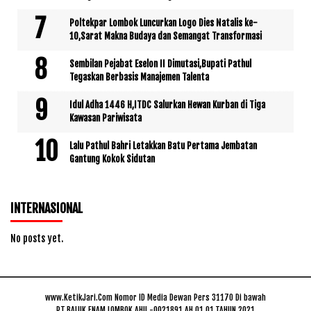
Poltekpar Lombok Luncurkan Logo Dies Natalis ke-
10,Sarat Makna Budaya dan Semangat Transformasi
Sembilan Pejabat Eselon II Dimutasi,Bupati Pathul
Tegaskan Berbasis Manajemen Talenta
Idul Adha 1446 H,ITDC Salurkan Hewan Kurban di Tiga
Kawasan Pariwisata
Lalu Pathul Bahri Letakkan Batu Pertama Jembatan
Gantung Kokok Sidutan
INTERNASIONAL
No posts yet.
www.KetikJari.Com Nomor ID Media Dewan Pers 31170 Di bawah
PT.BALUK ENAM LOMBOK AHU -0021891.AH.01.01.TAHUN 2021