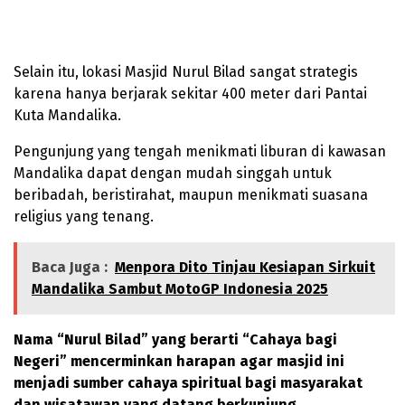
Selain itu, lokasi Masjid Nurul Bilad sangat strategis
karena hanya berjarak sekitar 400 meter dari Pantai
Kuta Mandalika.
Pengunjung yang tengah menikmati liburan di kawasan
Mandalika dapat dengan mudah singgah untuk
beribadah, beristirahat, maupun menikmati suasana
religius yang tenang.
Baca Juga :
Menpora Dito Tinjau Kesiapan Sirkuit
Mandalika Sambut MotoGP Indonesia 2025
Nama “Nurul Bilad” yang berarti “Cahaya bagi
Negeri” mencerminkan harapan agar masjid ini
menjadi sumber cahaya spiritual bagi masyarakat
dan wisatawan yang datang berkunjung.