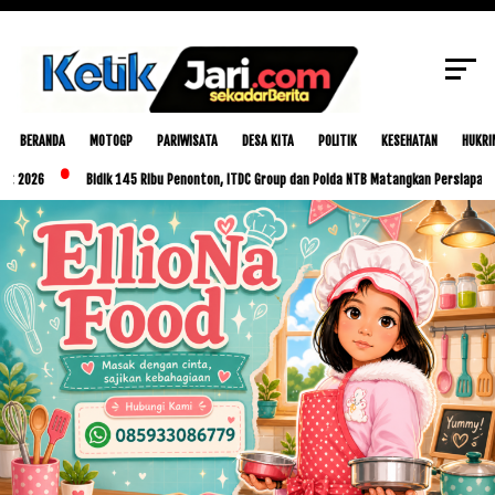
SCROLL TO CONTINUE WITH CONTENT
BERANDA
MOTOGP
PARIWISATA
DESA KITA
POLITIK
KESEHATAN
HUKRI
Bidik 145 Ribu Penonton, ITDC Group dan Polda NTB Matangkan Persiapan MotoGP I