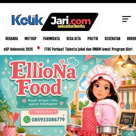
SCROLL TO CONTINUE WITH CONTENT
BERANDA
MOTOGP
PARIWISATA
DESA KITA
POLITIK
KESEHATAN
HUKRI
onesia 2026
ITDC Perkuat Talenta Lokal dan UMKM Lewat Program Glorious Golo Mor