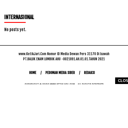
INTERNASIONAL
No posts yet.
www.KetikJari.Com Nomor ID Media Dewan Pers 31170 Di bawah
PT.BALUK ENAM LOMBOK AHU -0021891.AH.01.01.TAHUN 2021
HOME
PEDOMAN MEDIA SIBER
REDAKSI
CLO
COPYRIGHT © 2026 WWW.KETIKJARI.COM - ALL RIGHTS RESERVED