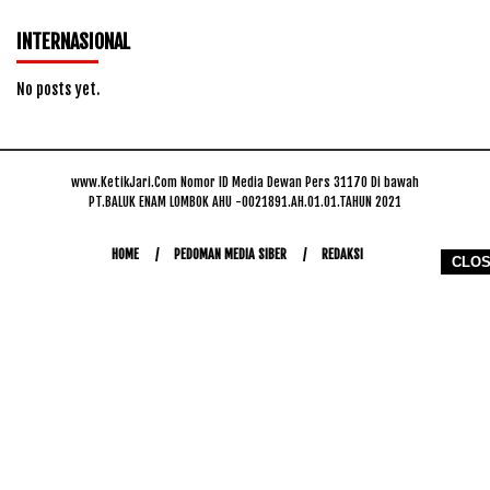
INTERNASIONAL
No posts yet.
www.KetikJari.Com Nomor ID Media Dewan Pers 31170 Di bawah
PT.BALUK ENAM LOMBOK AHU -0021891.AH.01.01.TAHUN 2021
HOME
PEDOMAN MEDIA SIBER
REDAKSI
CLO
COPYRIGHT © 2026 WWW.KETIKJARI.COM - ALL RIGHTS RESERVED