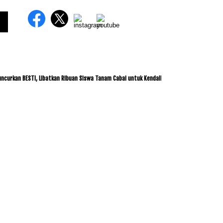
BESTI, Libatkan Ribuan Siswa Tanam Cabai untuk Kendalikan Inflasi
ITDC dan IMI 