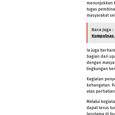
menunjukkan b
tugas pembina
masyarakat sek
Baca Juga :
Kompolnas
Ia juga berhar
bagian dari u
dengan masyar
lingkungan ker
Kegiatan peny
kehangatan. P
atas perhatian
Melalui kegiata
dapat terus t
terutama di b