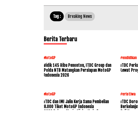
Tag :
Breaking News
Berita Terbaru
MotoGP
Pendidikan
Bidik 145 Ribu Penonton, ITDC Group dan
ITDC Perku
Polda NTB Matangkan Persiapan MotoGP
Lewat Pro
Indonesia 2026
MotoGP
Peristiwa
ITDC dan IMI Jalin Kerja Sama Pembelian
ITDC Doro
8.000 Tiket MotoGP Indonesia
Berkelanju
2026,Dukung Mario Aji dan Veda Ega
Bali Konse