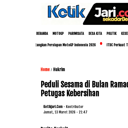
BERANDA
MOTOGP
PARIWISATA
DESA KITA
POLITIK
KESE
p dan Polda NTB Matangkan Persiapan MotoGP Indonesia 2026
ITDC Perkuat Talenta
Home
Hukrim
/
Peduli Sesama di Bulan Rama
Petugas Kebersihan
Ketikjari.com
- Kontributor
Jumat, 13 Maret 2026 - 21:47