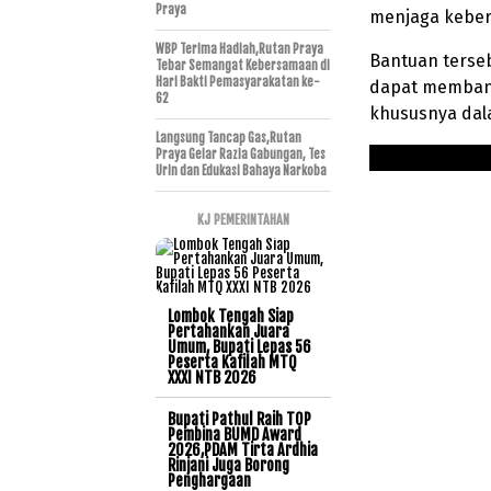
Praya
menjaga keber
WBP Terima Hadiah,Rutan Praya
Bantuan terse
Tebar Semangat Kebersamaan di
Hari Bakti Pemasyarakatan ke-
dapat membant
62
khususnya dal
Langsung Tancap Gas,Rutan
Praya Gelar Razia Gabungan, Tes
Urin dan Edukasi Bahaya Narkoba
KJ PEMERINTAHAN
Lombok Tengah Siap
Pertahankan Juara
Umum, Bupati Lepas 56
Peserta Kafilah MTQ
XXXI NTB 2026
Bupati Pathul Raih TOP
Pembina BUMD Award
2026,PDAM Tirta Ardhia
Rinjani Juga Borong
Penghargaan