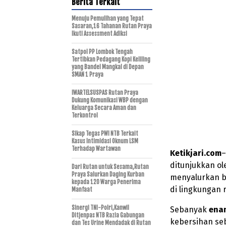
Berita Terkait
Menuju Pemulihan yang Tepat
Sasaran,16 Tahanan Rutan Praya
Ikuti Assessment Adiksi
Satpol PP Lombok Tengah
Tertibkan Pedagang Kopi Keliling
yang Bandel Mangkal di Depan
SMAN 1 Praya
IWARTELSUSPAS Rutan Praya
Dukung Komunikasi WBP dengan
Keluarga Secara Aman dan
Terkontrol
Sikap Tegas PWI NTB Terkait
Kasus Intimidasi Oknum LSM
Terhadap Wartawan
Ketikjari.com
–
ditunjukkan o
Dari Rutan untuk Sesama,Rutan
Praya Salurkan Daging Kurban
menyalurkan b
kepada 120 Warga Penerima
di lingkungan 
Manfaat
Sinergi TNI-Polri,Kanwil
Sebanyak
ena
Ditjenpas NTB Razia Gabungan
kebersihan seb
dan Tes Urine Mendadak di Rutan