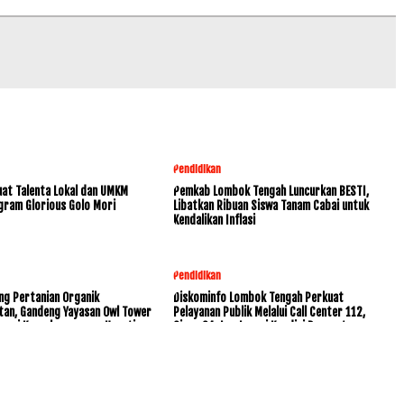
Pendidikan
at Talenta Lokal dan UMKM
Pemkab Lombok Tengah Luncurkan BESTI,
gram Glorious Golo Mori
Libatkan Ribuan Siswa Tanam Cabai untuk
Kendalikan Inflasi
Pendidikan
ng Pertanian Organik
Diskominfo Lombok Tengah Perkuat
tan, Gandeng Yayasan Owl Tower
Pelayanan Publik Melalui Call Center 112,
rvasi Keanekaragaman Hayati
Siaga 24 Jam Layani Kondisi Darurat