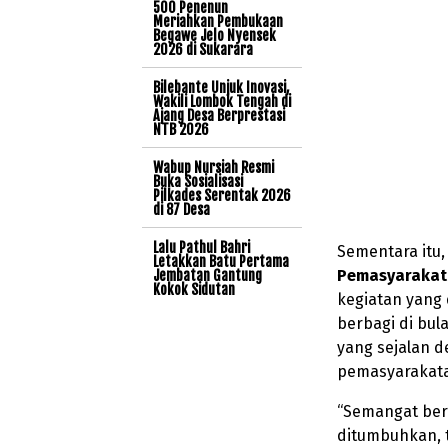
500 Penenun
Meriahkan Pembukaan
Begawe Jelo Nyensek
2026 di Sukarara
Bilebante Unjuk Inovasi,
Wakili Lombok Tengah di
Ajang Desa Berprestasi
NTB 2026
Wabup Nursiah Resmi
Buka Sosialisasi
Pilkades Serentak 2026
di 87 Desa
Lalu Pathul Bahri
Sementara itu
Letakkan Batu Pertama
Pemasyarakata
Jembatan Gantung
Kokok Sidutan
kegiatan yang 
berbagi di bu
yang sejalan d
pemasyarakat
“Semangat ber
ditumbuhkan, t