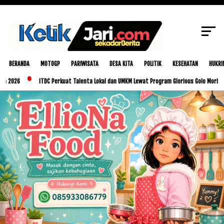
SCROLL TO CONTINUE WITH CONTENT
BERANDA
MOTOGP
PARIWISATA
DESA KITA
POLITIK
KESEHATAN
HUKRI
ITDC Perkuat Talenta Lokal dan UMKM Lewat Program Glorious Golo Mori
Pemka