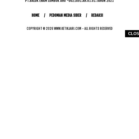
PT.BALUK ENAM LOMBOK AHU -0021891.AH.01.01.TAHUN 2021
HOME
PEDOMAN MEDIA SIBER
REDAKSI
COPYRIGHT © 2026 WWW.KETIKJARI.COM - ALL RIGHTS RESERVED
CLO