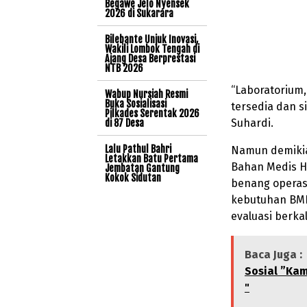
Begawe Jelo Nyensek
2026 di Sukarara
Bilebante Unjuk Inovasi,
Wakili Lombok Tengah di
Ajang Desa Berprestasi
NTB 2026
“Laboratorium,
Wabup Nursiah Resmi
Buka Sosialisasi
tersedia dan s
Pilkades Serentak 2026
Suhardi.
di 87 Desa
Lalu Pathul Bahri
Namun demikian
Letakkan Batu Pertama
Bahan Medis Ha
Jembatan Gantung
Kokok Sidutan
benang operasi
kebutuhan BMH
evaluasi berka
Baca Juga :
Sosial ”Kam
"