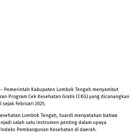
Health Coverage Awards 2026,Bupati Pathul
Tegaskan Komitmen Layanan Kesehatan
Merata
m – Pemerintah Kabupaten Lombok Tengah menyambut
uran Program Cek Kesehatan Gratis (CKG) yang dicanangkan
 sejak Februari 2025.
Kesehatan Lombok Tengah, Suardi menyatakan bahwa
njadi salah satu instrumen penting dalam upaya
Indeks Pembangunan Kesehatan di daerah.