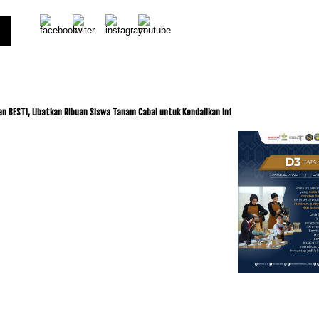
, Libatkan Ribuan Siswa Tanam Cabai untuk Kendalikan Inflasi
ITDC dan IMI Jalin 