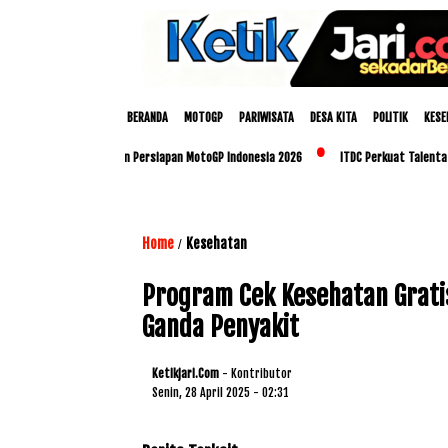
BERANDA
MOTOGP
PARIWISATA
DESA KITA
POLITIK
KESE
Polda NTB Matangkan Persiapan MotoGP Indonesia 2026
ITDC Perkuat Talenta Lokal
Home
Kesehatan
/
Program Cek Kesehatan Grat
Ganda Penyakit
Ketikjari.com
- Kontributor
Senin, 28 April 2025 - 02:31