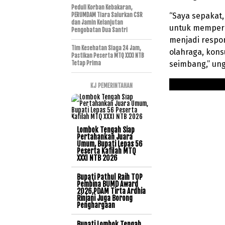
Peduli Korban Kebakaran,
“Saya sepakat,
PERUMDAM Tiara Salurkan CSR
dan Jamin Kelanjutan
untuk memperc
Pengobatan Dua Santri
menjadi respo
Tim Kesehatan Siaga 24 Jam,
olahraga, kons
Pastikan Peserta MTQ XXXI NTB
seimbang,” ung
Tetap Prima
KJ PEMERINTAHAN
Lombok Tengah Siap
Pertahankan Juara
Umum, Bupati Lepas 56
Peserta Kafilah MTQ
XXXI NTB 2026
Bupati Pathul Raih TOP
Pembina BUMD Award
2026,PDAM Tirta Ardhia
Rinjani Juga Borong
Penghargaan
Bupati Lombok Tengah