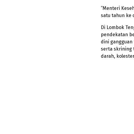
“Menteri Kese
satu tahun ke 
Di Lombok Ten
pendekatan ber
dini gangguan 
serta skrining
darah, koleste