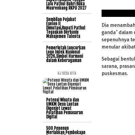
Lalu Pathul Bahri Buka
Musrenbang RKPD 2027
Sembilan Pejabat
Eselon II
Dia menambahk
Dimutasi,Bupati Pathul
Tegaskan Berbasis
ganda” dalam 
Manajemen Talenta
sepenuhnya te
menular akiba
Pemerintah Luncurkan
Logo Imlek Nasional
2026,Simbol Harmoni
Sebagai bentu
dalam Keberagaman
sarana, prasar
puskesmas.
KJ DESA KITA
Potensi Wisata dan
UMKM Desa Lantan
Digenjot Lewat
Pelatihan Pemasaran
Digital
500 Penenun
Meriahkan Pembukaan