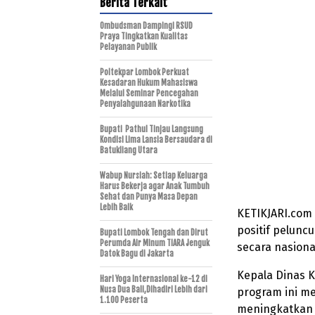
Berita Terkait
Ombudsman Dampingi RSUD
Praya Tingkatkan Kualitas
Pelayanan Publik
Poltekpar Lombok Perkuat
Kesadaran Hukum Mahasiswa
Melalui Seminar Pencegahan
Penyalahgunaan Narkotika
Bupati Pathul Tinjau Langsung
Kondisi Lima Lansia Bersaudara di
Batukliang Utara
Wabup Nursiah: Setiap Keluarga
Harus Bekerja agar Anak Tumbuh
Sehat dan Punya Masa Depan
Lebih Baik
KETIKJARI.co
positif pelunc
Bupati Lombok Tengah dan Dirut
Perumda Air Minum TIARA Jenguk
secara nasional
Datok Bagu di Jakarta
Kepala Dinas 
Hari Yoga Internasional ke-12 di
Nusa Dua Bali,Dihadiri Lebih dari
program ini me
1.100 Peserta
meningkatkan 