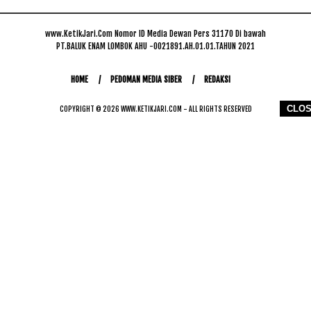
www.KetikJari.Com Nomor ID Media Dewan Pers 31170 Di bawah
PT.BALUK ENAM LOMBOK AHU -0021891.AH.01.01.TAHUN 2021
HOME
PEDOMAN MEDIA SIBER
REDAKSI
CLO
COPYRIGHT © 2026 WWW.KETIKJARI.COM - ALL RIGHTS RESERVED