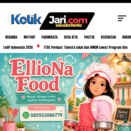
SCROLL TO CONTINUE WITH CONTENT
BERANDA
MOTOGP
PARIWISATA
DESA KITA
POLITIK
KESEHATAN
HUKRI
donesia 2026
ITDC Perkuat Talenta Lokal dan UMKM Lewat Program Glorious Golo Mo