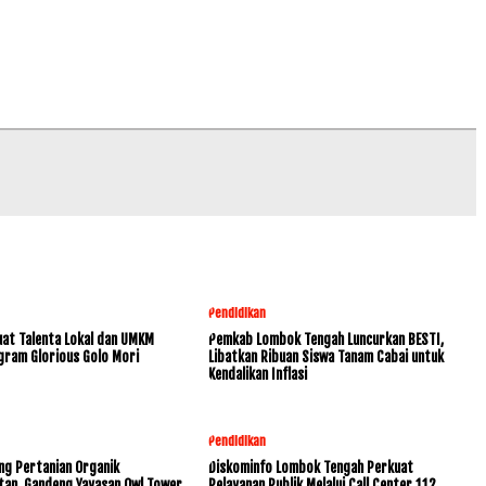
Pendidikan
at Talenta Lokal dan UMKM
Pemkab Lombok Tengah Luncurkan BESTI,
gram Glorious Golo Mori
Libatkan Ribuan Siswa Tanam Cabai untuk
Kendalikan Inflasi
Pendidikan
ng Pertanian Organik
Diskominfo Lombok Tengah Perkuat
tan, Gandeng Yayasan Owl Tower
Pelayanan Publik Melalui Call Center 112,