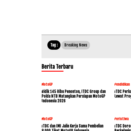
Tag :
Breaking News
Berita Terbaru
MotoGP
Pendidikan
Bidik 145 Ribu Penonton, ITDC Group dan
ITDC Perku
Polda NTB Matangkan Persiapan MotoGP
Lewat Pro
Indonesia 2026
MotoGP
Peristiwa
ITDC dan IMI Jalin Kerja Sama Pembelian
ITDC Doro
8.000 Tiket MotoGP Indonesia
Berkelanju