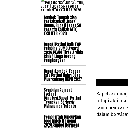
Lombok Tengah Siap
Pertahankan Juara
Umum, Bupati Lepas 56
Peserta Kafilah MTQ
XXXI NTB 2026
Bupati Pathul Raih TOP
Pembina BUMD Award
2026,PDAM Tirta Ardhia
Rinjani Juga Borong
Penghargaan
Bupati Lombok Tengah
Lalu Pathul Bahri Buka
Musrenbang RKPD 2027
Sembilan Pejabat
Kapolsek menj
Eselon II
Dimutasi,Bupati Pathul
tetapi aktif 
Tegaskan Berbasis
Manajemen Talenta
tamu mancaneg
dalam berwisa
Pemerintah Luncurkan
Logo Imlek Nasional
2026,Simbol Harmoni