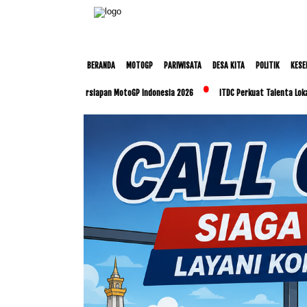
BERANDA
MOTOGP
PARIWISATA
DESA KITA
POLITIK
KESE
Matangkan Persiapan MotoGP Indonesia 2026
ITDC Perkuat Talenta Lokal dan UMKM 