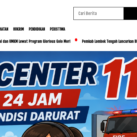
HATAN
HUKRIM
PENDIDIKAN
PERISTIWA
Lewat Program Glorious Golo Mori
Pemkab Lombok Tengah Luncurkan BESTI, Libatkan