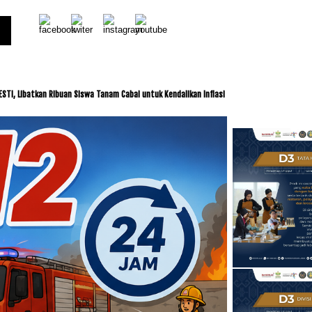
 Ribuan Siswa Tanam Cabai untuk Kendalikan Inflasi
ITDC dan IMI Jalin Kerja Sama