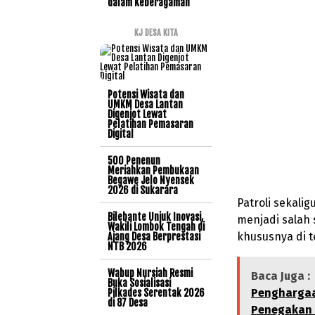
dalam Keberagaman
KJ DESA KITA
Potensi Wisata dan
UMKM Desa Lantan
Digenjot Lewat
Pelatihan Pemasaran
Digital
500 Penenun
Meriahkan Pembukaan
Begawe Jelo Nyensek
2026 di Sukarara
Patroli sekali
Bilebante Unjuk Inovasi,
menjadi salah 
Wakili Lombok Tengah di
khususnya di t
Ajang Desa Berprestasi
NTB 2026
Wabup Nursiah Resmi
Baca Juga :
Buka Sosialisasi
Penghargaa
Pilkades Serentak 2026
di 87 Desa
Penegakan 