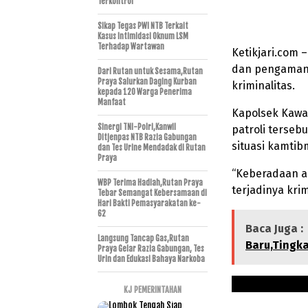
Terkontrol
Sikap Tegas PWI NTB Terkait
Kasus Intimidasi Oknum LSM
Terhadap Wartawan
Ketikjari.com
dan pengamana
Dari Rutan untuk Sesama,Rutan
Praya Salurkan Daging Kurban
kriminalitas.
kepada 120 Warga Penerima
Manfaat
Kapolsek Kawa
Sinergi TNI-Polri,Kanwil
patroli terseb
Ditjenpas NTB Razia Gabungan
situasi kamtib
dan Tes Urine Mendadak di Rutan
Praya
“Keberadaan a
WBP Terima Hadiah,Rutan Praya
terjadinya krim
Tebar Semangat Kebersamaan di
Hari Bakti Pemasyarakatan ke-
62
Baca Juga :
Langsung Tancap Gas,Rutan
Baru,Tingka
Praya Gelar Razia Gabungan, Tes
Urin dan Edukasi Bahaya Narkoba
KJ PEMERINTAHAN