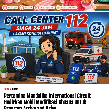
/
Home
Sport
Pertamina Mandalika International Circuit
Hadirkan Mobil Modifikasi Khusus untuk
Program Arrive and Drive