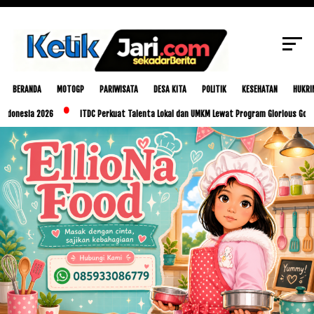
SCROLL TO CONTINUE WITH CONTENT
BERANDA
MOTOGP
PARIWISATA
DESA KITA
POLITIK
KESEHATAN
HUKRI
a 2026
ITDC Perkuat Talenta Lokal dan UMKM Lewat Program Glorious Golo Mori