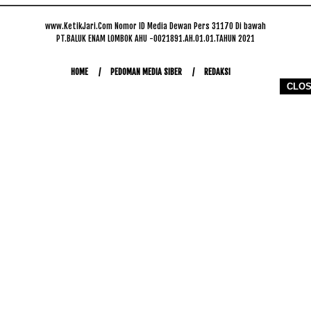
www.KetikJari.Com Nomor ID Media Dewan Pers 31170 Di bawah
PT.BALUK ENAM LOMBOK AHU -0021891.AH.01.01.TAHUN 2021
HOME
PEDOMAN MEDIA SIBER
REDAKSI
CLO
COPYRIGHT © 2026 WWW.KETIKJARI.COM - ALL RIGHTS RESERVED