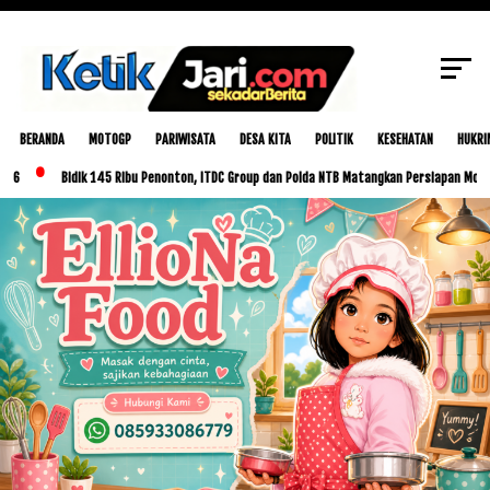
SCROLL TO CONTINUE WITH CONTENT
BERANDA
MOTOGP
PARIWISATA
DESA KITA
POLITIK
KESEHATAN
HUKRI
Bidik 145 Ribu Penonton, ITDC Group dan Polda NTB Matangkan Persiapan MotoGP Indon