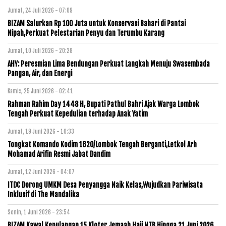
Jumat, 24 Juli 2026 - 07:09
BIZAM Salurkan Rp 100 Juta untuk Konservasi Bahari di Pantai
Nipah,Perkuat Pelestarian Penyu dan Terumbu Karang
Jumat, 10 Juli 2026 - 20:28
AHY: Peresmian Lima Bendungan Perkuat Langkah Menuju Swasembada
Pangan, Air, dan Energi
Kamis, 25 Juni 2026 - 02:41
Rahman Rahim Day 1448 H, Bupati Pathul Bahri Ajak Warga Lombok
Tengah Perkuat Kepedulian terhadap Anak Yatim
Jumat, 19 Juni 2026 - 10:33
Tongkat Komando Kodim 1620/Lombok Tengah Berganti,Letkol Arh
Mohamad Arifin Resmi Jabat Dandim
Jumat, 12 Juni 2026 - 04:07
ITDC Dorong UMKM Desa Penyangga Naik Kelas,Wujudkan Pariwisata
Inklusif di The Mandalika
Senin, 1 Juni 2026 - 23:54
BIZAM Kawal Kepulangan 15 Kloter Jemaah Haji NTB Hingga 21 Juni 2026