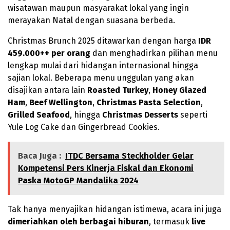
wisatawan maupun masyarakat lokal yang ingin
merayakan Natal dengan suasana berbeda.
Christmas Brunch 2025 ditawarkan dengan harga
IDR
459.000++ per orang
dan menghadirkan pilihan menu
lengkap mulai dari hidangan internasional hingga
sajian lokal. Beberapa menu unggulan yang akan
disajikan antara lain
Roasted Turkey
,
Honey Glazed
Ham
,
Beef Wellington
,
Christmas Pasta Selection
,
Grilled Seafood
, hingga
Christmas Desserts
seperti
Yule Log Cake dan Gingerbread Cookies.
Baca Juga :
ITDC Bersama Steckholder Gelar
Kompetensi Pers Kinerja Fiskal dan Ekonomi
Paska MotoGP Mandalika 2024
Tak hanya menyajikan hidangan istimewa, acara ini juga
dimeriahkan oleh berbagai hiburan
, termasuk
live