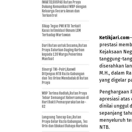
IWARTELSUSPAS Rutan Praya
Dukung Komunikasi WBP dengan
Keluarga Secara Aman dan
Terkontrol
Sikap Tegas PWI NTB Terkait
Kasus Intimidasi Oknum LSM
Terhadap Wartawan
Ketikjari.com
—
prestasi memb
Dari Rutan untuk Sesama,Rutan
Praya Salurkan Daging Kurban
Kejaksaan Nege
kepada 120 Warga Penerima
tanggung-tangg
Manfaat
diserahkan lan
Sinergi TNI-Polri,Kanwil
M.H., dalam Ra
Ditjenpas NTB Razia Gabungan
dan Tes Urine Mendadak di Rutan
yang digelar p
Praya
Penghargaan Pe
WBP Terima Hadiah,Rutan Praya
Tebar Semangat Kebersamaan di
apresiasi atas
Hari Bakti Pemasyarakatan ke-
dinilai unggu
62
sepanjang tahu
Langsung Tancap Gas,Rutan
menyeluruh ter
Praya Gelar Razia Gabungan, Tes
Urin dan Edukasi Bahaya Narkoba
NTB.