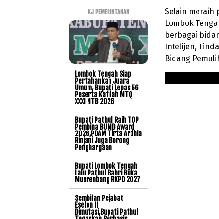
Selain meraih 
KJ PEMERINTAHAN
Lombok Tengah
berbagai bidan
Intelijen, Tin
Bidang Pemulih
Lombok Tengah Siap
Pertahankan Juara
Umum, Bupati Lepas 56
Peserta Kafilah MTQ
XXXI NTB 2026
Bupati Pathul Raih TOP
Pembina BUMD Award
2026,PDAM Tirta Ardhia
Rinjani Juga Borong
Penghargaan
Bupati Lombok Tengah
Lalu Pathul Bahri Buka
Musrenbang RKPD 2027
Sembilan Pejabat
Eselon II
Dimutasi,Bupati Pathul
Tegaskan Berbasis