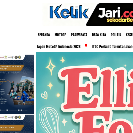
BERANDA
MOTOGP
PARIWISATA
DESA KITA
POLITIK
KESE
ersiapan MotoGP Indonesia 2026
ITDC Perkuat Talenta Lokal dan UMKM Lewat Progra