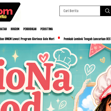
HATAN
HUKRIM
PENDIDIKAN
PERISTIWA
m Glorious Golo Mori
Pemkab Lombok Tengah Luncurkan BESTI, Libatkan Ribuan Sisw
Baca Juga :
Kejari Lombok Tengah Gelar